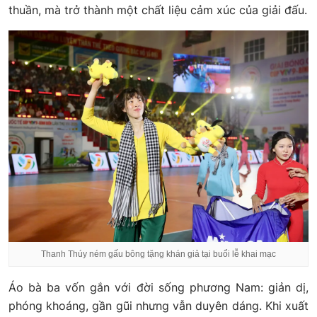
thuần, mà trở thành một chất liệu cảm xúc của giải đấu.
Thanh Thúy ném gấu bông tặng khán giả tại buổi lễ khai mạc
Áo bà ba vốn gắn với đời sống phương Nam: giản dị,
phóng khoáng, gần gũi nhưng vẫn duyên dáng. Khi xuất