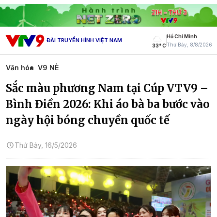
Hồ Chí Minh
ĐÀI TRUYỀN HÌNH VIỆT NAM
Thứ Bảy, 8/8/2026
33° C
Văn hóa
V9 NÈ
Sắc màu phương Nam tại Cúp VTV9 –
Bình Điền 2026: Khi áo bà ba bước vào
ngày hội bóng chuyền quốc tế
Thứ Bảy, 16/5/2026