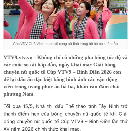
Các VĐV CLB Vietinbank vô cùng nữ tính trong bộ bà ba khăn rằn
VTV9.vtv.vn - Không chỉ có những pha bóng tốc độ và
các cuộc so tài hấp dẫn, ngày khai mạc Giải bóng
chuyền nữ quốc tế Cúp VTV9 – Bình Điền 2026 còn
để lại dấu ấn đặc biệt bằng hình ảnh các vận động
viên trong trang phục áo bà ba, khăn rằn đậm chất
phương Nam.
Tối qua 15/5, Nhà thi đấu Thể thao tỉnh Tây Ninh trở
thành điểm hẹn của bóng chuyền nữ quốc tế khi Giải
bóng chuyền nữ quốc tế Cúp VTV9 – Bình Điền lần thứ
XV năm 2026 chính thức khai mạc.