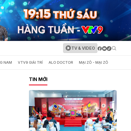
TV & VIDEO
NG NAM
VTV9 GIẢI TRÍ
ALO DOCTOR
MẠI ZÔ - MẠI ZÔ
TIN MỚI