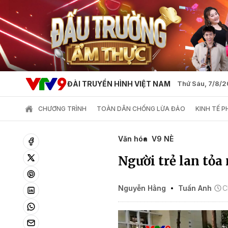
ĐÀI TRUYỀN HÌNH VIỆT NAM
Thứ Sáu, 7/8/
CHƯƠNG TRÌNH
TOÀN DÂN CHỐNG LỪA ĐẢO
KINH TẾ 
Văn hóa
V9 NÈ
Người trẻ lan tỏa
Nguyễn Hằng
Tuấn Anh
C