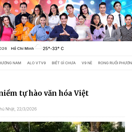
2026
Hồ Chí Minh
25°
-
33° C
PHƯƠNG NAM
ALO VTV9
BIẾT GÌ CHƯA
V9 NÈ
RONG RUỔI PHƯƠ
 niềm tự hào văn hóa Việt
hủ Nhật, 22/3/2026