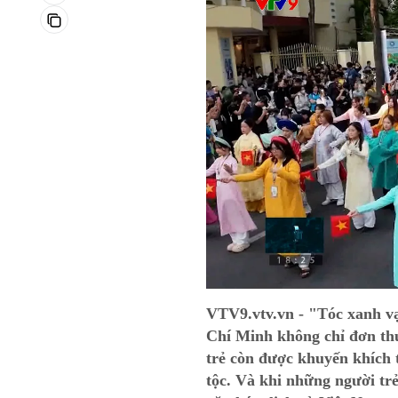
VTV9.vtv.vn - "Tóc xanh vạ
Chí Minh không chỉ đơn th
trẻ còn được khuyến khích 
tộc. Và khi những người t