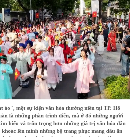
t áo", một sự kiện văn hóa thường niên tại TP. Hồ
uần là những phần trình diễn, mà ở đó những người
tìm hiểu và trân trọng hơn những giá trị văn hóa dân
rẻ khoác lên mình những bộ trang phục mang dấu ấn