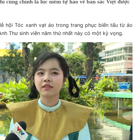
thì cũng chính là lúc niềm tự hào về bản sắc Việt được
 lễ hội Tóc xanh vạt áo trong trang phục biến tấu từ áo
 Anh Thư sinh viên năm thứ nhất này có một kỳ vọng.