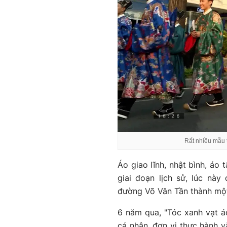
Rất nhiều mẫu 
Áo giao lĩnh, nhật bình, áo
giai đoạn lịch sử, lúc nà
đường Võ Văn Tần thành một 
6 năm qua, "Tóc xanh vạt áo
cá nhân, đơn vị thực hành 