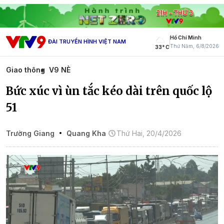
Hồ Chí Minh
ĐÀI TRUYỀN HÌNH VIỆT NAM
Thứ Năm, 6/8/2026
33° C
Giao thông
V9 NÈ
Bức xúc vì ùn tắc kéo dài trên quốc lộ
51
Trường Giang
Quang Kha
Thứ Hai, 20/4/2026