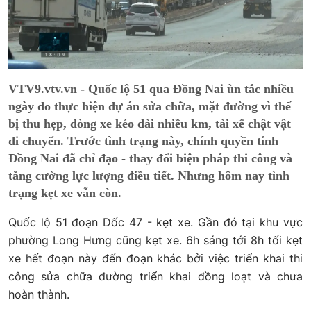
VTV9.vtv.vn - Quốc lộ 51 qua Đồng Nai ùn tắc nhiều
ngày do thực hiện dự án sửa chữa, mặt đường vì thế
bị thu hẹp, dòng xe kéo dài nhiều km, tài xế chật vật
di chuyển. Trước tình trạng này, chính quyền tỉnh
Đồng Nai đã chỉ đạo - thay đổi biện pháp thi công và
tăng cường lực lượng điều tiết. Nhưng hôm nay tình
trạng kẹt xe vẫn còn.
Quốc lộ 51 đoạn Dốc 47 - kẹt xe. Gần đó tại khu vực
phường Long Hưng cũng kẹt xe. 6h sáng tới 8h tối kẹt
xe hết đoạn này đến đoạn khác bởi việc triển khai thi
công sửa chữa đường triển khai đồng loạt và chưa
hoàn thành.