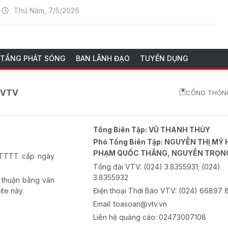
Thứ Năm, 7/5/2026
 TẦNG PHÁT SÓNG
BAN LÃNH ĐẠO
TUYỂN DỤNG
o VTV
CỔNG THÔNG
Tổng Biên Tập:
VŨ THANH THỦY
Phó Tổng Biên Tập:
NGUYỄN THỊ MỸ 
PHẠM QUỐC THẮNG, NGUYỄN TRỌN
-BTTTT cấp ngày
Tổng đài VTV:
(024) 3.8355931; (024)
3.8355932
 thuận bằng văn
ite này.
Điện thoại Thời Báo VTV:
(024) 66897 
Email:
toasoan@vtv.vn
Liên hệ quảng cáo:
02473007108