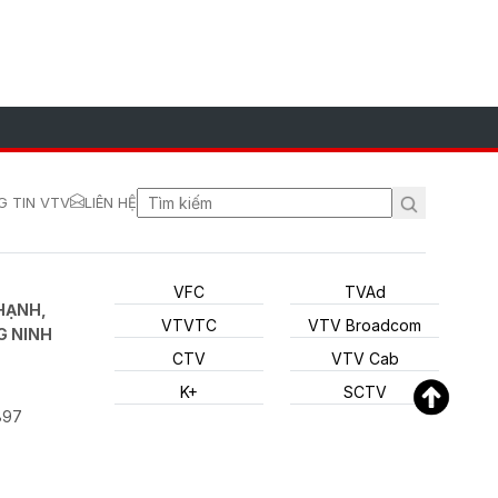
 TIN VTV
LIÊN HỆ
VFC
TVAd
HẠNH,
VTVTC
VTV Broadcom
G NINH
CTV
VTV Cab
K+
SCTV
897