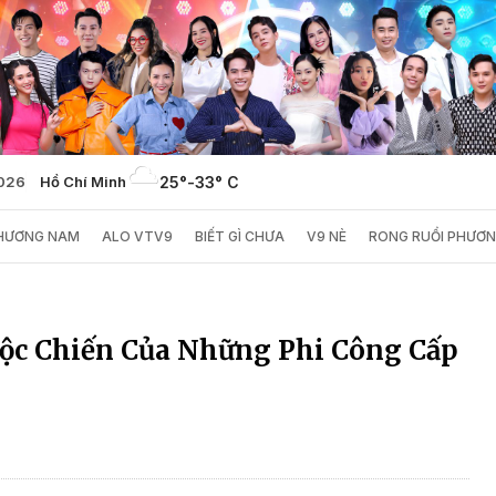
2026
Hồ Chí Minh
25°
-
33° C
PHƯƠNG NAM
ALO VTV9
BIẾT GÌ CHƯA
V9 NÈ
RONG RUỔI PHƯƠ
ộc Chiến Của Những Phi Công Cấp