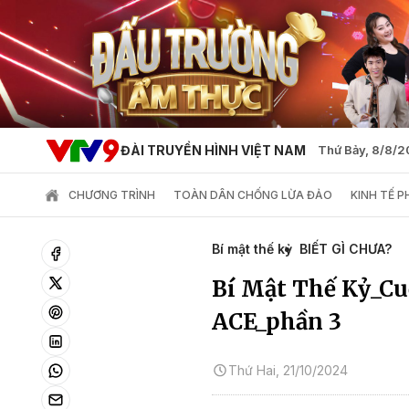
ĐÀI TRUYỀN HÌNH VIỆT NAM
Thứ Bảy, 8/8/
CHƯƠNG TRÌNH
TOÀN DÂN CHỐNG LỪA ĐẢO
KINH TẾ 
Bí mật thế kỷ
BIẾT GÌ CHƯA?
Bí Mật Thế Kỷ_Cu
ACE_phần 3
Thứ Hai, 21/10/2024