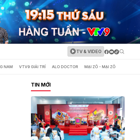
TV & VIDEO
NG NAM
VTV9 GIẢI TRÍ
ALO DOCTOR
MẠI ZÔ - MẠI ZÔ
TIN MỚI