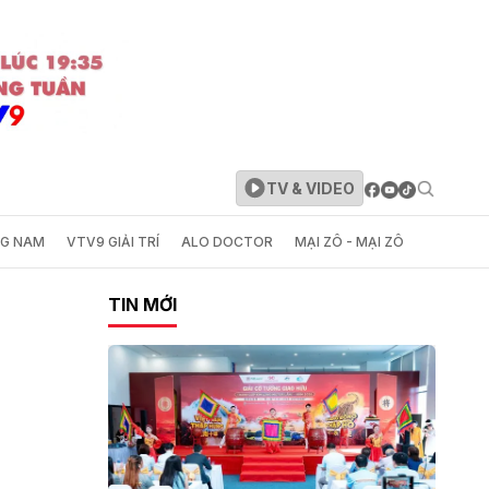
TV & VIDEO
NG NAM
VTV9 GIẢI TRÍ
ALO DOCTOR
MẠI ZÔ - MẠI ZÔ
TIN MỚI