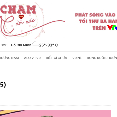
/2026
Hồ Chí Minh
25°
-
33° C
PHƯƠNG NAM
ALO VTV9
BIẾT GÌ CHƯA
V9 NÈ
RONG RUỔI PHƯƠ
5)