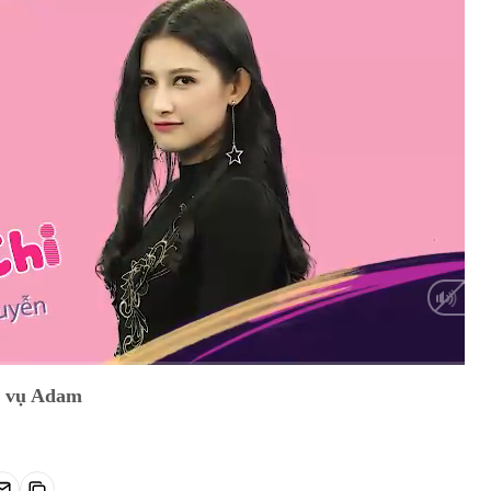
HD
Auto
p vụ Adam