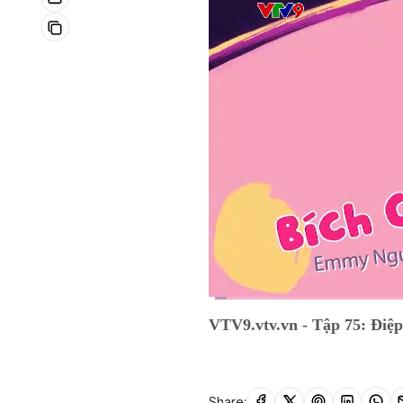
Current
0:06
/
Duration
9:50
VTV9.vtv.vn - Tập 75: Điệ
Time
Share: