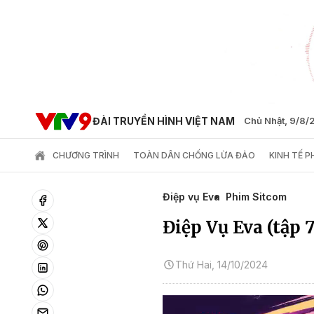
ĐÀI TRUYỀN HÌNH VIỆT NAM
Chủ Nhật, 9/8
CHƯƠNG TRÌNH
TOÀN DÂN CHỐNG LỪA ĐẢO
KINH TẾ 
Điệp vụ Eva
Phim Sitcom
Điệp Vụ Eva (tập 7
Thứ Hai, 14/10/2024