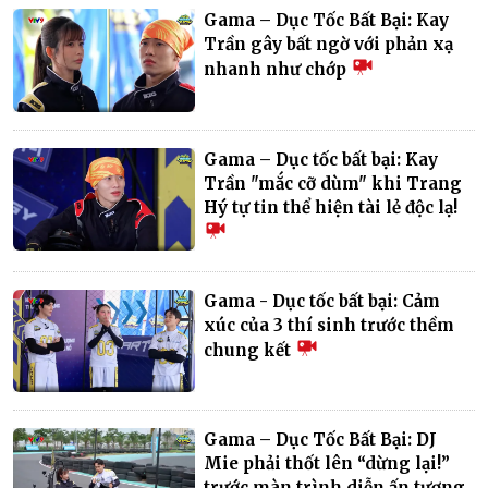
Gama – Dục Tốc Bất Bại: Kay
Trần gây bất ngờ với phản xạ
nhanh như chớp
Gama – Dục tốc bất bại: Kay
Trần "mắc cỡ dùm" khi Trang
Hý tự tin thể hiện tài lẻ độc lạ!
Gama - Dục tốc bất bại: Cảm
xúc của 3 thí sinh trước thềm
chung kết
Gama – Dục Tốc Bất Bại: DJ
Mie phải thốt lên “dừng lại!”
trước màn trình diễn ấn tượng