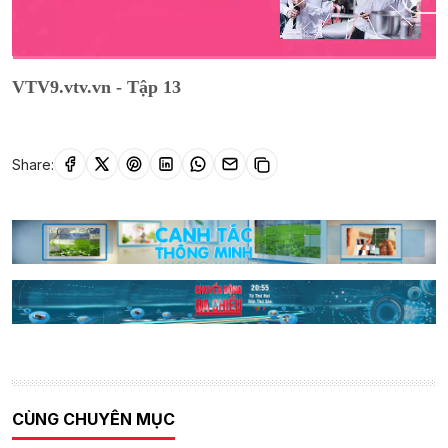
Current
0:02
/
Duration
55:41
VTV9.vtv.vn - Tập 13
Time
Share:
CÙNG CHUYÊN MỤC