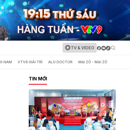
TV & VIDEO
NG NAM
VTV9 GIẢI TRÍ
ALO DOCTOR
MẠI ZÔ - MẠI ZÔ
TIN MỚI