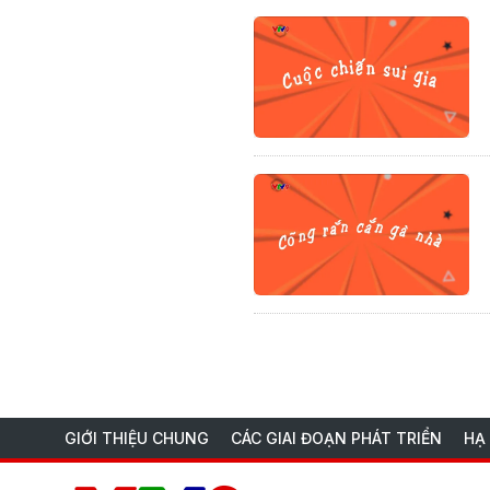
GIỚI THIỆU CHUNG
CÁC GIAI ĐOẠN PHÁT TRIỂN
HẠ