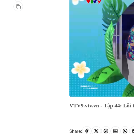
Current
0:03
/
Duration
13:31
VTV9.vtv.vn - Tập 44: Lỗi t
Time
Share: