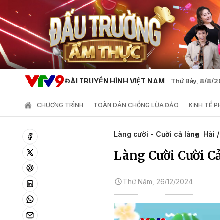
ĐÀI TRUYỀN HÌNH VIỆT NAM
Thứ Bảy, 8/8/
CHƯƠNG TRÌNH
TOÀN DÂN CHỐNG LỪA ĐẢO
KINH TẾ 
Làng cười - Cười cả làng
Hài 
Làng Cười Cười Cả
Thứ Năm, 26/12/2024