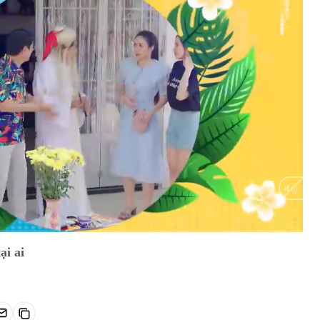
Auto
ại ai