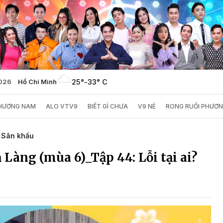
2026
Hồ Chí Minh
25°
-
33° C
PHƯƠNG NAM
ALO VTV9
BIẾT GÌ CHƯA
V9 NÈ
RONG RUỔI PHƯƠ
/ Sân khấu
 Làng (mùa 6)_Tập 44: Lỗi tại ai?