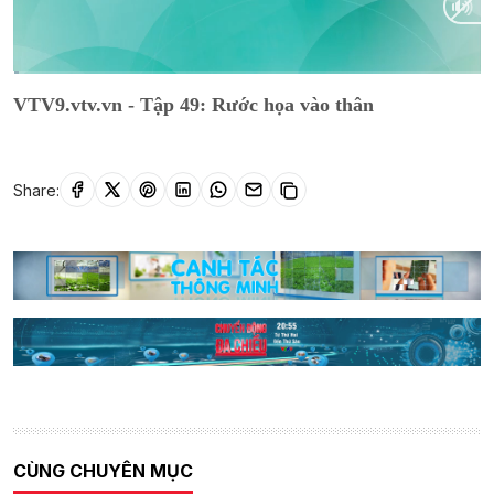
Current
0:02
/
Duration
18:17
VTV9.vtv.vn - Tập 49: Rước họa vào thân
Time
Share:
CÙNG CHUYÊN MỤC