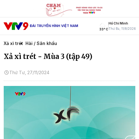
Hồ Chí Minh
ĐÀI TRUYỀN HÌNH VIỆT NAM
Thứ Ba, 11/8/2026
33° C
Xả xì trét
Hài / Sân khấu
Xả xì trét - Mùa 3 (tập 49)
Thứ Tư, 27/11/2024