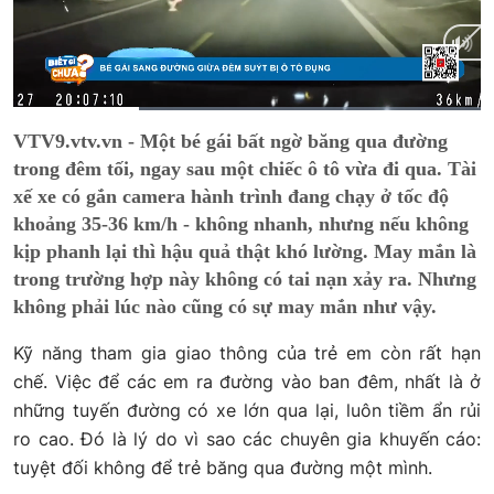
Current
0:11
/
Duration
0:40
VTV9.vtv.vn - Một bé gái bất ngờ băng qua đường
Time
trong đêm tối, ngay sau một chiếc ô tô vừa đi qua. Tài
xế xe có gắn camera hành trình đang chạy ở tốc độ
khoảng 35-36 km/h - không nhanh, nhưng nếu không
kịp phanh lại thì hậu quả thật khó lường. May mắn là
trong trường hợp này không có tai nạn xảy ra. Nhưng
không phải lúc nào cũng có sự may mắn như vậy.
Kỹ năng tham gia giao thông của trẻ em còn rất hạn
chế. Việc để các em ra đường vào ban đêm, nhất là ở
những tuyến đường có xe lớn qua lại, luôn tiềm ẩn rủi
ro cao. Đó là lý do vì sao các chuyên gia khuyến cáo:
tuyệt đối không để trẻ băng qua đường một mình.