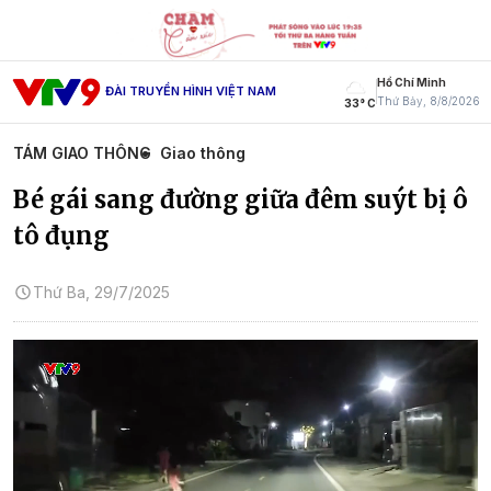
Hồ Chí Minh
ĐÀI TRUYỀN HÌNH VIỆT NAM
Thứ Bảy, 8/8/2026
33° C
TÁM GIAO THÔNG
Giao thông
Bé gái sang đường giữa đêm suýt bị ô
tô đụng
Thứ Ba, 29/7/2025