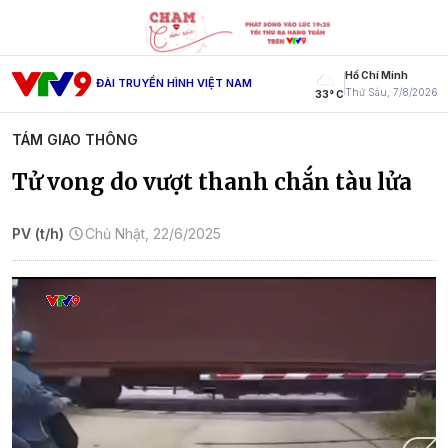
Hồ Chí Minh
ĐÀI TRUYỀN HÌNH VIỆT NAM
Thứ Sáu, 7/8/2026
33° C
TÁM GIAO THÔNG
Tử vong do vượt thanh chắn tàu lửa
PV (t/h)
Chủ Nhật, 22/6/2025