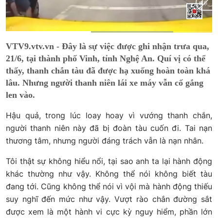
Current
0:15
/
Duration
0:36
VTV9.vtv.vn - Đây là sự việc được ghi nhận trưa qua,
Time
21/6, tại thành phố Vinh, tỉnh Nghệ An. Quí vị có thể
thấy, thanh chắn tàu đã được hạ xuống hoàn toàn khá
lâu. Nhưng người thanh niên lái xe máy vẫn cố gắng
len vào.
Hậu quả, trong lúc loay hoay vì vướng thanh chắn,
người thanh niên này đã bị đoàn tàu cuốn đi. Tai nạn
thương tâm, nhưng người đáng trách vẫn là nạn nhân.
Tôi thật sự không hiểu nổi, tại sao anh ta lại hành động
khác thường như vậy. Không thể nói không biết tàu
đang tới. Cũng không thể nói vì vội mà hành động thiếu
suy nghĩ đến mức như vậy. Vượt rào chắn đường sắt
được xem là một hành vi cực kỳ nguy hiểm, phần lớn