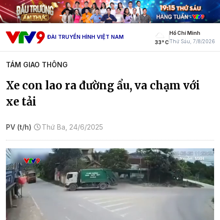
Hồ Chí Minh
ĐÀI TRUYỀN HÌNH VIỆT NAM
Thứ Sáu, 7/8/2026
33° C
TÁM GIAO THÔNG
Xe con lao ra đường ẩu, va chạm với
xe tải
PV (t/h)
Thứ Ba, 24/6/2025