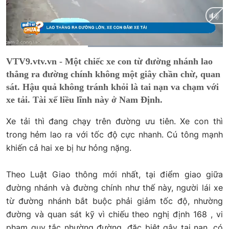
Current
0:12
/
Duration
0:33
VTV9.vtv.vn - Một chiếc xe con từ đường nhánh lao
Time
thẳng ra đường chính không một giây chần chừ, quan
sát. Hậu quả không tránh khỏi là tai nạn va chạm với
xe tải. Tài xế liều lĩnh này ở Nam Định.
Xe tải thì đang chạy trên đường ưu tiên. Xe con thì
trong hẻm lao ra với tốc độ cực nhanh. Cú tông mạnh
khiến cả hai xe bị hư hỏng nặng.
Theo Luật Giao thông mới nhất, tại điểm giao giữa
đường nhánh và đường chính như thế này, người lái xe
từ đường nhánh bắt buộc phải giảm tốc độ, nhường
đường và quan sát kỹ vì chiếu theo nghị định 168 , vi
phạm quy tắc nhường đường, đặc biệt gây tai nạn, có