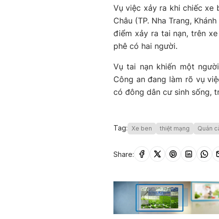
Vụ việc xảy ra khi chiếc x
Châu (TP. Nha Trang, Khánh 
điểm xảy ra tai nạn, trên x
phê có hai người.
Vụ tai nạn khiến một ngườ
Công an đang làm rõ vụ việc
có đông dân cư sinh sống, tr
Tag:
Xe ben
thiệt mạng
Quán c
Share: