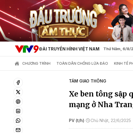
ĐÀI TRUYỀN HÌNH VIỆT NAM
Thứ Năm, 6/8/
CHƯƠNG TRÌNH
TOÀN DÂN CHỐNG LỪA ĐẢO
KINH TẾ 
TÁM GIAO THÔNG
Xe ben tông sập q
mạng ở Nha Tra
PV (t/h)
Chủ Nhật, 22/6/2025