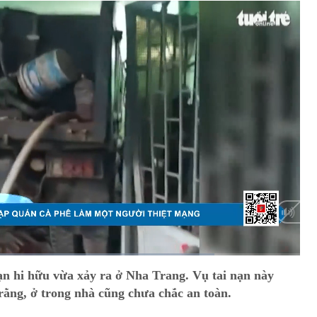
HD
Auto
ạn hi hữu vừa xảy ra ở Nha Trang. Vụ tai nạn này
rằng, ở trong nhà cũng chưa chắc an toàn.