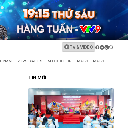
TV & VIDEO
NG NAM
VTV9 GIẢI TRÍ
ALO DOCTOR
MẠI ZÔ - MẠI ZÔ
TIN MỚI