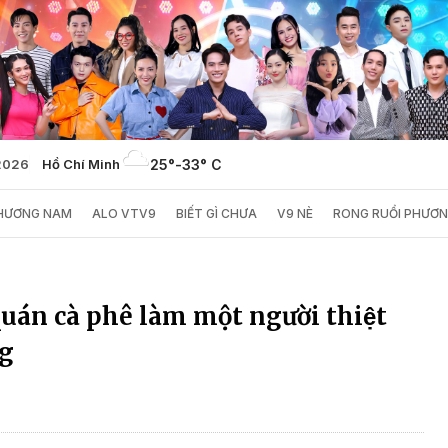
2026
Hồ Chí Minh
25°
-
33° C
PHƯƠNG NAM
ALO VTV9
BIẾT GÌ CHƯA
V9 NÈ
RONG RUỔI PHƯƠ
uán cà phê làm một người thiệt
ng