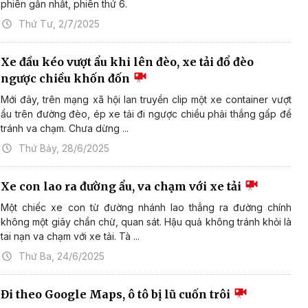
phiên gần nhất, phiên thứ 6.
Thứ Tư, 2/7/2025
Xe đầu kéo vượt ẩu khi lên đèo, xe tải đổ đèo
ngược chiều khốn đốn
Mới đây, trên mạng xã hội lan truyền clip một xe container vượt
ẩu trên đường đèo, ép xe tải đi ngược chiều phải thắng gấp để
tránh va chạm. Chưa dừng ...
Thứ Bảy, 28/6/2025
Xe con lao ra đường ẩu, va chạm với xe tải
Một chiếc xe con từ đường nhánh lao thẳng ra đường chính
không một giây chần chừ, quan sát. Hậu quả không tránh khỏi là
tai nạn va chạm với xe tải. Tà ...
Thứ Ba, 24/6/2025
Đi theo Google Maps, ô tô bị lũ cuốn trôi