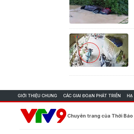
GIỚI THIỆU CHUNG
CÁC GIAI ĐOẠN PHÁT TRIỂN
HẠ
Chuyên trang của Thời Bá