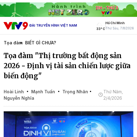
Hồ Chí Minh
ĐÀI TRUYỀN HÌNH VIỆT NAM
Thứ Sáu, 7/8/2026
33° C
Tọa đàm
BIẾT GÌ CHƯA?
Tọa đàm "Thị trường bất động sản
2026 - Định vị tài sản chiến lược giữa
biến động"
Hoài Linh
Mạnh Tuấn
Trọng Nhân
Thứ Năm,
Nguyễn Nghĩa
2/4/2026