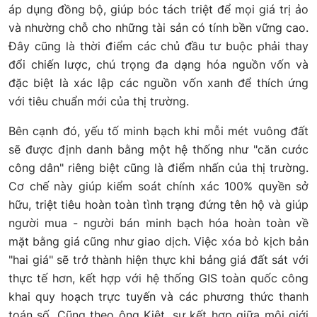
áp dụng đồng bộ, giúp bóc tách triệt để mọi giá trị ảo
và nhường chỗ cho những tài sản có tính bền vững cao.
Đây cũng là thời điểm các chủ đầu tư buộc phải thay
đổi chiến lược, chú trọng đa dạng hóa nguồn vốn và
đặc biệt là xác lập các nguồn vốn xanh để thích ứng
với tiêu chuẩn mới của thị trường.
Bên cạnh đó, yếu tố minh bạch khi mỗi mét vuông đất
sẽ được định danh bằng một hệ thống như "căn cước
công dân" riêng biệt cũng là điểm nhấn của thị trường.
Cơ chế này giúp kiểm soát chính xác 100% quyền sở
hữu, triệt tiêu hoàn toàn tình trạng đứng tên hộ và giúp
người mua - người bán minh bạch hóa hoàn toàn về
mặt bằng giá cũng như giao dịch. Việc xóa bỏ kịch bản
"hai giá" sẽ trở thành hiện thực khi bảng giá đất sát với
thực tế hơn, kết hợp với hệ thống GIS toàn quốc công
khai quy hoạch trực tuyến và các phương thức thanh
toán số. Cũng theo ông Kiệt, sự kết hợp giữa môi giới