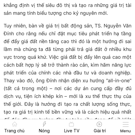
khẳng định vị thế siêu đô thị và tạo ra những giá trị tài
sản mang tính biểu tượng cho kỷ nguyên mới.
Tuy nhiên, bàn về giá trị bất động sản, TS. Nguyễn Văn
Đính cho rằng nếu chỉ đặt mục tiêu phát triển hạ tầng
để đẩy giá đất nền tăng cao thì đó là một hướng đi sai
lầm mà chúng ta đã từng phải trả giá đắt ở nhiều khu
vực trong quá khứ. Việc giá đất bị đẩy lên quá cao một
cách bất hợp lý sẽ trở thành rào cản, kìm hãm năng lực
phát triển của chính các nhà đầu tư và doanh nghiệp.
Thay vào đó, ông Đính nhận diện xu hướng "all-in-one"
(tất cả trong một) – nơi các dự án cung cấp đầy đủ
dịch vụ, tiện ích khép kín – mới là xu thế thực thụ của
thế giới. Đây là hướng đi tạo ra chất lượng sống thực,
tạo ra giá trị kinh tế bền vững và là cách hiệu quả nhất
để đón đầu xu hướng đầu tư toàn cầu đang đổ về Việt
Nam.
Trang chủ
Nóng
Live TV
Giải trí
Menu