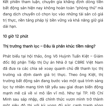
Kết phiên tham luận, chuyên gia khẳng định dòng tiền
bất động sản hiện nay không hoàn toàn "phòng thủ" mà
đang dịch chuyển có chọn lọc vào những tài sản có giá
trị thực, nền tảng pháp lý bền vững và khả năng giữ giá
dài hạn.
10 giờ 12 phút
Thị trường thanh lọc – Đâu là phân khúc tiềm năng?
Phát biểu tại hội thảo, ông Võ Huỳnh Tuấn Kiệt – Giám
đốc Bộ phận Tiếp thị Dự án Nhà ở tại CBRE Việt Nam
đã đưa ra các chia sẻ xoay quanh chủ đề thanh lọc thị
trường và định danh giá trị thực. Theo ông Kiệt, thị
trường bất động sản đang bước vào một quá trình sàng
lọc tự nhiên mang tính tất yếu sau giai đoạn biến động
mạnh mẽ cả về vi mô lẫn vĩ mô. Như tại TP. Hồ Chí
Minh sau sáp nhập, đã chính thức vươn mình trở thành
một siêu đô thị với kỳ vọng đủ sức cạnh tranh sòng