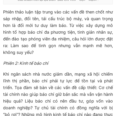
Phiên thảo luận tập trung vào các vấn đề then chốt như
sáp nhập, đổi tên, tái cấu trúc bộ máy, và quan trọng
hơn là đổi mới tư duy làm báo. Từ việc xây dựng mô
hình tổ hợp báo chí đa phương tiện, tinh giản nhân sự,
đến đào tạo phóng viên đa nhiệm, câu hỏi lớn được đặt
ra: Làm sao để tinh gọn nhưng vẫn mạnh mẽ hơn,
không suy yếu?
Phiên 2: Kinh tế báo chí
Khi ngân sách nhà nước giảm dần, mạng xã hội chiếm
lĩnh thị phần, báo chí phải tự lực để tồn tại và phát
triển. Tọa đàm sẽ bàn về các vấn đề cấp thiết: Cơ chế
tài chính nào giúp báo chí giữ bản sắc mà vẫn vận hành
hiệu quả? Liệu báo chí có nên đầu tư, góp vốn vào
doanh nghiệp? Tự chủ tài chính có đồng nghĩa với bị
“bỏ rơi”? Những mô hình kinh tế báo chí nào đang thực