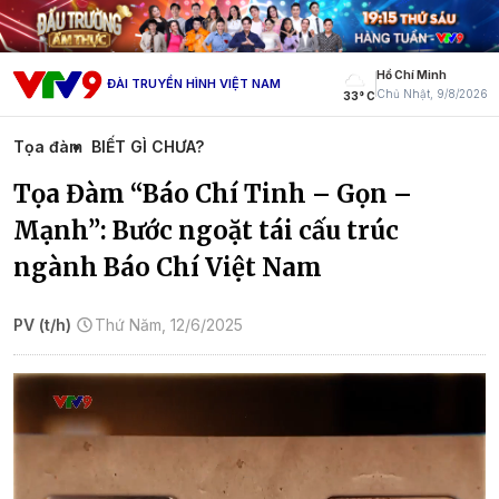
Hồ Chí Minh
ĐÀI TRUYỀN HÌNH VIỆT NAM
Chủ Nhật, 9/8/2026
33° C
Tọa đàm
BIẾT GÌ CHƯA?
Tọa Đàm “Báo Chí Tinh – Gọn –
Mạnh”: Bước ngoặt tái cấu trúc
ngành Báo Chí Việt Nam
PV (t/h)
Thứ Năm, 12/6/2025