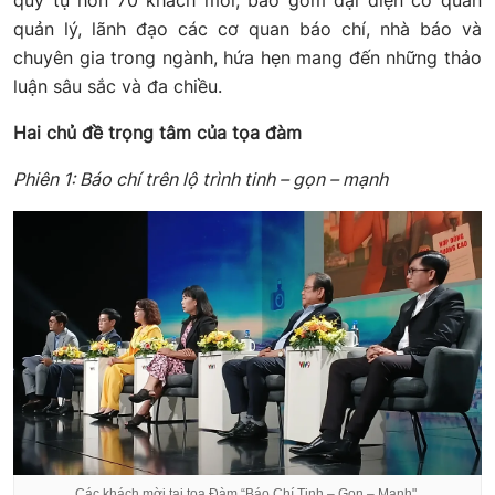
quy tụ hơn 70 khách mời, bao gồm đại diện cơ quan
quản lý, lãnh đạo các cơ quan báo chí, nhà báo và
chuyên gia trong ngành, hứa hẹn mang đến những thảo
luận sâu sắc và đa chiều.
Hai chủ đề trọng tâm của tọa đàm
Phiên 1: Báo chí trên lộ trình tinh – gọn – mạnh
Các khách mời tại tọa Đàm “Báo Chí Tinh – Gọn – Mạnh".