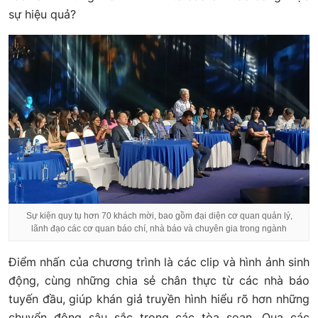
sự hiệu quả?
Sự kiện quy tụ hơn 70 khách mời, bao gồm đại diện cơ quan quản lý,
lãnh đạo các cơ quan báo chí, nhà báo và chuyên gia trong ngành
Điểm nhấn của chương trình là các clip và hình ảnh sinh
động, cùng những chia sẻ chân thực từ các nhà báo
tuyến đầu, giúp khán giả truyền hình hiểu rõ hơn những
chuyển động sâu sắc trong các tòa soạn. Qua các