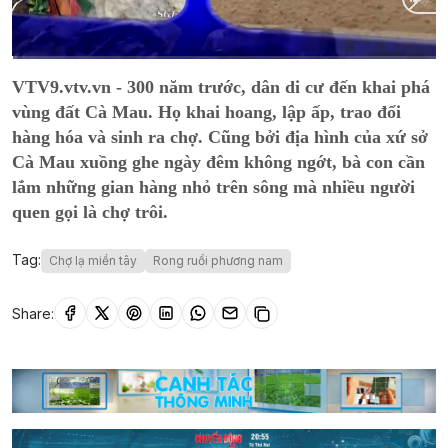
Current
0:01
/
Duration
14:18
VTV9.vtv.vn - 300 năm trước, dân di cư đến khai phá
Time
vùng đất Cà Mau. Họ khai hoang, lập ấp, trao đổi
hàng hóa và sinh ra chợ. Cũng bởi địa hình của xứ sở
Cà Mau xuồng ghe ngày đêm không ngớt, bà con cần
lắm những gian hàng nhỏ trên sông mà nhiều người
quen gọi là chợ trôi.
Tag:
Chợ lạ miền tây
Rong ruổi phương nam
Share: