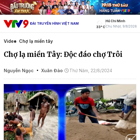
Hồ Chí Minh
ĐÀI TRUYỀN HÌNH VIỆT NAM
Chủ Nhật, 9/8/2026
33° C
Video
Chợ lạ miền tây
Chợ lạ miền Tây: Độc đáo chợ Trôi
Nguyễn Ngọc
Xuân Đào
Thứ Năm, 22/8/2024