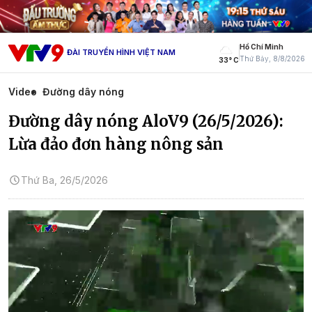
Hồ Chí Minh
ĐÀI TRUYỀN HÌNH VIỆT NAM
Thứ Bảy, 8/8/2026
33° C
Video
Đường dây nóng
Đường dây nóng AloV9 (26/5/2026):
Lừa đảo đơn hàng nông sản
Thứ Ba, 26/5/2026