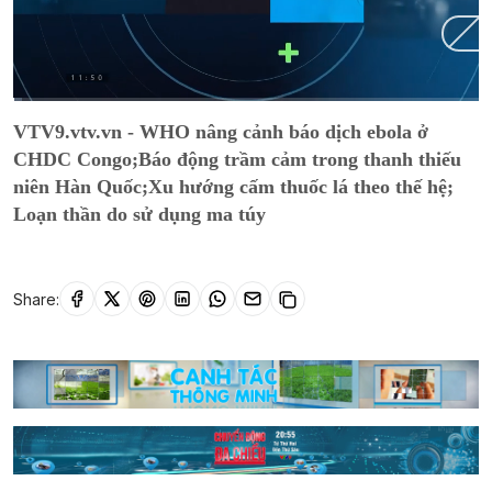
Current
0:02
/
Duration
9:19
VTV9.vtv.vn - WHO nâng cảnh báo dịch ebola ở
Time
CHDC Congo;Báo động trầm cảm trong thanh thiếu
niên Hàn Quốc;Xu hướng cấm thuốc lá theo thế hệ;
Loạn thần do sử dụng ma túy
Share: