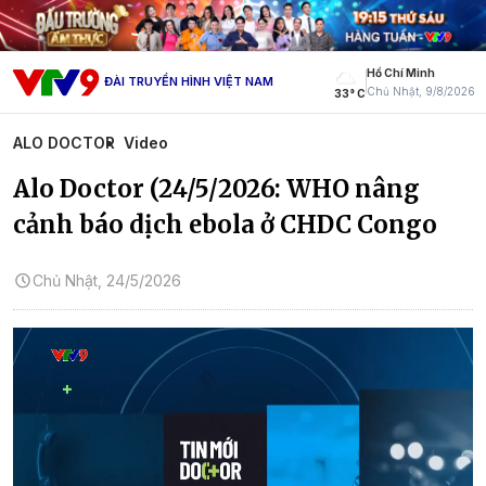
Hồ Chí Minh
ĐÀI TRUYỀN HÌNH VIỆT NAM
Chủ Nhật, 9/8/2026
33° C
ALO DOCTOR
Video
Alo Doctor (24/5/2026: WHO nâng
cảnh báo dịch ebola ở CHDC Congo
Chủ Nhật, 24/5/2026