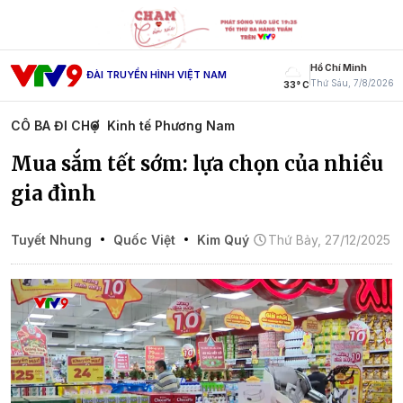
Hồ Chí Minh
ĐÀI TRUYỀN HÌNH VIỆT NAM
Thứ Sáu, 7/8/2026
33° C
CÔ BA ĐI CHỢ
Kinh tế Phương Nam
Mua sắm tết sớm: lựa chọn của nhiều
gia đình
Tuyết Nhung
Quốc Việt
Kim Quý
Thứ Bảy, 27/12/2025