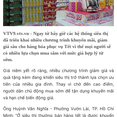
VTV9.vtv.vn - Ngay từ bây giờ các hệ thống siêu thị
đã triển khai nhiều chương trình khuyến mãi, giảm
giá sâu cho hàng hóa phục vụ Tết vì thế mọi người sẽ
có nhiều lựa chọn mua sắm với mức giá hợp lý từ
sớm.
Giá niêm yết rõ ràng, nhiều chương trình giảm giá và
quà tặng kèm đang khiến siêu thị trở thành lựa chọn ưu
tiên của nhiều gia đình. Thay vì chờ đến cao điểm,
người dân chủ động mua sớm để tận dụng khuyến mãi
và hạn chế biến động giá.
Ông Huỳnh Văn Nghĩa - Phường Vườn Lài, TP. Hồ Chí
Minh: “Ở siêu thị thường bán hàng tết là được khuyến