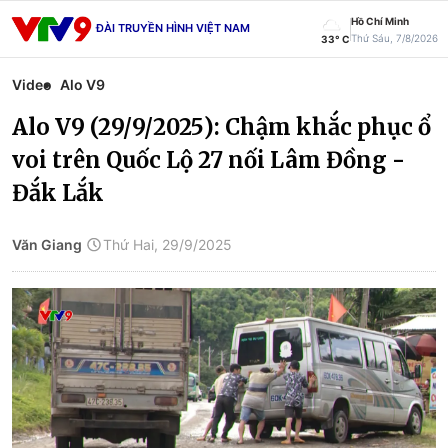
Hồ Chí Minh
ĐÀI TRUYỀN HÌNH VIỆT NAM
Thứ Sáu, 7/8/2026
33° C
Video
Alo V9
Alo V9 (29/9/2025): Chậm khắc phục ổ
voi trên Quốc Lộ 27 nối Lâm Đồng -
Đắk Lắk
Văn Giang
Thứ Hai, 29/9/2025