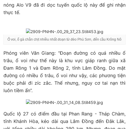
nóng Alo V9 đã đi dọc tuyến quốc lộ này để ghi nhận
thực tế.
Ổ voi, ổ gà chằn chịt nhiều nhất đoạn từ đèo Phú Sơn, đến cầu Krông Nô
Phóng viên Văn Giang: “Đoạn đường có quá nhiều ổ
trâu, ổ voi như thế này là khu vực giáp ranh giữa xã
Đam Rông 1 và Đam Rông 2, tỉnh Lâm Đồng. Do mặt
đường có nhiều ổ trâu, ổ voi như vậy, các phương tiện
buộc phải đi zíc zắc. Thế nhưng, nguy cơ tai nạn thì
luôn tiềm ẩn”.
Quốc lộ 27 có điểm đầu tại Phan Rang - Tháp Chàm,
tỉnh Khánh Hòa, kéo dài qua Lâm Đồng đến Đắk Lắk,
với tổng chiều dài khoảng 290 km. Nhưng, đoạn qua