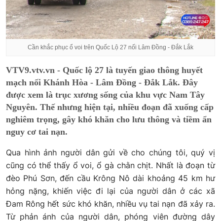
Cần khắc phục ổ voi trên Quốc Lộ 27 nối Lâm Đồng - Đắk Lắk
VTV9.vtv.vn - Quốc lộ 27 là tuyến giao thông huyết
mạch nối Khánh Hòa - Lâm Đồng - Đắk Lắk. Đây
được xem là trục xương sống của khu vực Nam Tây
Nguyên. Thế nhưng hiện tại, nhiều đoạn đã xuống cấp
nghiêm trọng, gây khó khăn cho lưu thông và tiềm ẩn
nguy cơ tai nạn.
Qua hình ảnh người dân gửi về cho chúng tôi, quý vị
cũng có thể thấy ổ voi, ổ gà chằn chịt. Nhất là đoạn từ
đèo Phú Sơn, đến cầu Krông Nô dài khoảng 45 km hư
hỏng nặng, khiến việc đi lại của người dân ở các xã
Đam Rông hết sức khó khăn, nhiều vụ tai nạn đã xảy ra.
Từ phản ánh của người dân, phóng viên đường dây