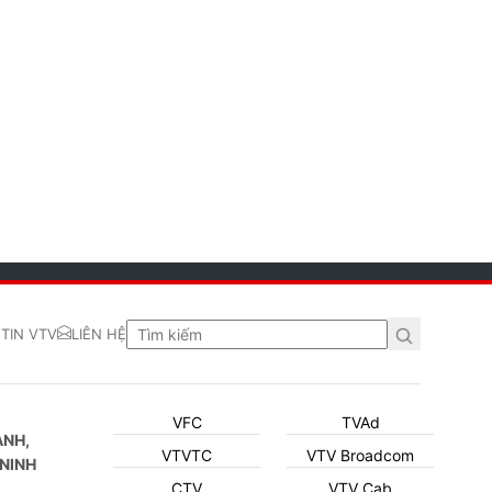
TIN VTV
LIÊN HỆ
VFC
TVAd
ẠNH,
VTVTC
VTV Broadcom
NINH
CTV
VTV Cab