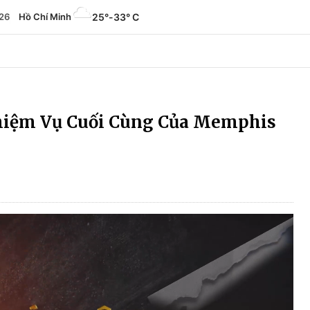
26
Hồ Chí Minh
25°
-
33° C
hiệm Vụ Cuối Cùng Của Memphis