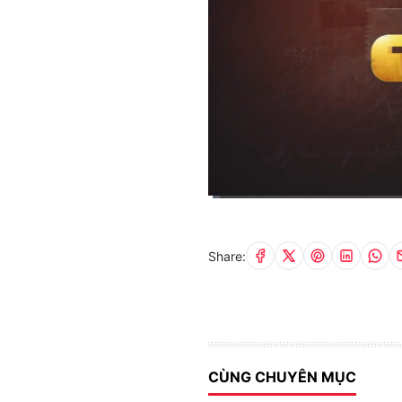
Current
0:15
/
Duration
29:35
Time
Share:
CÙNG CHUYÊN MỤC