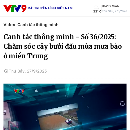
Hồ Chí Minh
ĐÀI TRUYỀN HÌNH VIỆT NAM
Thứ Sáu, 7/8/2026
33° C
Video
Canh tác thông minh
Canh tác thông minh - Số 36/2025:
Chăm sóc cây bưởi đầu mùa mưa bão
ở miền Trung
Thứ Bảy, 27/9/2025