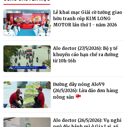
Lễ khai mạc Giải cờ tướng giao
hữu tranh cúp KIM LONG
MOTOR lần thứ I - năm 2026
Alo doctor (27/5/2026): Bộ y tế
khuyến cáo hạn chế ra đường
từ 10h-16h
Đường dây nóng AloV9
(26/5/2026): Lừa đảo đơn hàng
nông sản
Alo doctor (26/5/2026): Vụ nghi
ngộ độc bánh mì ở Gia Lai, số