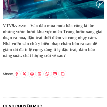
Current
0:01
/
Duration
18:02
VTV9.vtv.vn - Vào đầu mùa mưa bão cũng là lúc
Time
những vườn bưởi khu vực miền Trung bước sang giai
đoạn ra hoa, đậu trái thời điểm vô cùng nhạy cảm.
Nhà vườn cần chú ý biện pháp chăm bón ra sao để
giảm tối đa tỉ lệ rụng, tăng tỉ lệ đậu trái, đảm bảo
năng suất, chất lượng trái về sau?
Share:
CÙNG CHUYÊN MỤC