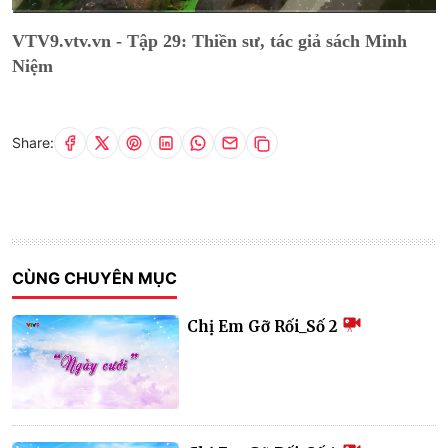
Current
0:02
/
Duration
26:46
VTV9.vtv.vn - Tập 29: Thiền sư, tác giả sách Minh
Time
Niệm
Share:
CÙNG CHUYÊN MỤC
Chị Em Gỡ Rối_Số 2