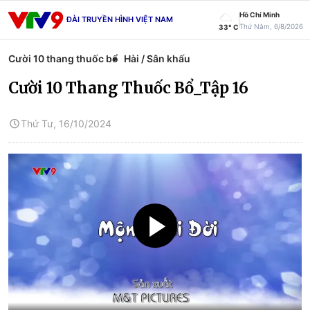
Hồ Chí Minh
ĐÀI TRUYỀN HÌNH VIỆT NAM
Thứ Năm, 6/8/2026
33° C
Cười 10 thang thuốc bổ
Hài / Sân khấu
Cười 10 Thang Thuốc Bổ_Tập 16
Thứ Tư, 16/10/2024