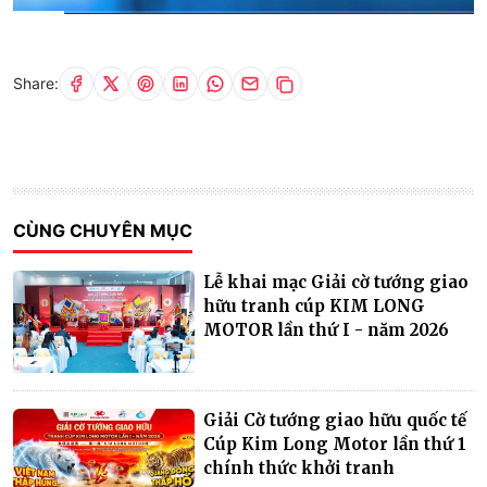
Current
0:03
/
Duration
0:35
Time
Share:
CÙNG CHUYÊN MỤC
Lễ khai mạc Giải cờ tướng giao
hữu tranh cúp KIM LONG
MOTOR lần thứ I - năm 2026
Giải Cờ tướng giao hữu quốc tế
Cúp Kim Long Motor lần thứ 1
chính thức khởi tranh