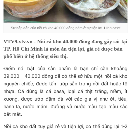
Sự hấp dẫn của nồi cá kho 40.000 đồng nằm ở sự tiện lợi. Hình cafef
VTV9.vtv.vn - Nồi cá kho 40.000 đồng đang gây sốt tại
TP. Hồ Chí Minh là món ăn tiện lợi, giá rẻ được bán
phổ biến ở hệ thống siêu thị.
Điểm nổi bật của sản phẩm là bạn chỉ cần khoảng
39.000 - 40.000 đồng đã có thể sở hữu một nồi cá kho
nguyên chiếc, được tẩm ướp sẵn trong nồi đất hoặc tô
nhựa. Cá dùng là cá basa, loại cá thịt trắng, mềm, ít
xương, được ướp đậm đà với các gia vị như ớt, tiêu,
hành lá, nước mắm, đường và nước màu tạo màu sắc
bắt mắt.
Nồi cá kho đất tuy giá rẻ và tiện lợi, có thể dùng lại 1-2