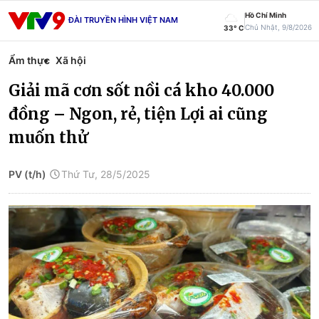
Hồ Chí Minh
ĐÀI TRUYỀN HÌNH VIỆT NAM
Chủ Nhật, 9/8/2026
33° C
Ẩm thực
Xã hội
Giải mã cơn sốt nồi cá kho 40.000
đồng – Ngon, rẻ, tiện Lợi ai cũng
muốn thử
PV (t/h)
Thứ Tư, 28/5/2025