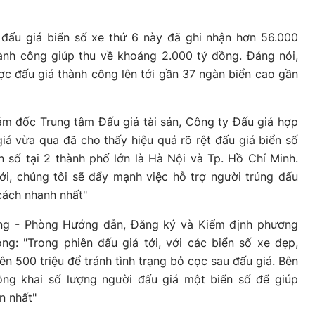
 đấu giá biển số xe thứ 6 này đã ghi nhận hơn 56.000
ành công giúp thu về khoảng 2.000 tỷ đồng. Đáng nói,
c đấu giá thành công lên tới gần 37 ngàn biển cao gần
m đốc Trung tâm Đấu giá tài sản, Công ty Đấu giá hợp
iá vừa qua đã cho thấy hiệu quả rõ rệt đấu giá biển số
n số tại 2 thành phố lớn là Hà Nội và Tp. Hồ Chí Minh.
ới, chúng tôi sẽ đẩy mạnh việc hỗ trợ người trúng đấu
cách nhanh nhất"
ng - Phòng Hướng dẫn, Đăng ký và Kiểm định phương
ng: "Trong phiên đấu giá tới, với các biển số xe đẹp,
n 500 triệu để tránh tình trạng bỏ cọc sau đấu giá. Bên
ông khai số lượng người đấu giá một biển số để giúp
n nhất"