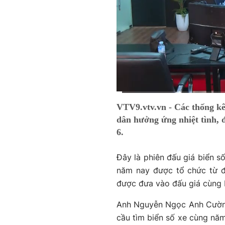
Current
0:01
/
Duration
1:54
VTV9.vtv.vn - Các thống kê 
Time
dân hưởng ứng nhiệt tình, đ
6.
Đây là phiên đấu giá biển số
năm nay được tổ chức từ đ
được đưa vào đấu giá cùng b
Anh Nguyễn Ngọc Anh Cường
cầu tìm biển số xe cùng năm 