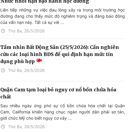
Nhức nhối nạn bạo hành học đường
Liên tiếp những vụ việc đau lòng xảy ra trong môi trường học
đường đang cho thấy mức độ nghiêm trọng và đáng báo động
của vấn nạn này. Tất cả sự viê ...
Thứ Ba, 26/5/2026
Tầm nhìn Bất Động Sản (25/5/2026): Cần nghiên
cứu các loại hình BĐS để qui định hạn mức tín
dụng phù hợp
Thứ Ba, 26/5/2026
Quận Cam tạm loại bỏ nguy cơ nổ bồn chứa hóa
chất
Sau nhiều ngày ứng phó sự cố bồn chứa hóa chất tại Quận
Cam, California khiến hàng chục ngàn người dân phải sơ tán,
giới chức Mỹ cho biết nguy cơ xảy ...
Thứ Ba, 26/5/2026