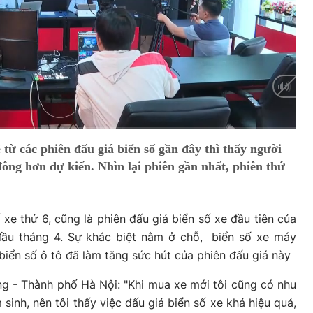
Auto
từ các phiên đấu giá biển số gần đây thì thấy người
ông hơn dự kiến. Nhìn lại phiên gần nhất, phiên thứ
 xe thứ 6, cũng là phiên đấu giá biển số xe đầu tiên của
ầu tháng 4. Sự khác biệt nằm ở chỗ, biển số xe máy
iển số ô tô đã làm tăng sức hút của phiên đấu giá này
 - Thành phố Hà Nội: "Khi mua xe mới tôi cũng có nhu
sinh, nên tôi thấy việc đấu giá biển số xe khá hiệu quả,