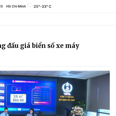
26
Hồ Chí Minh
25°
-
33° C
ng đấu giá biển số xe máy