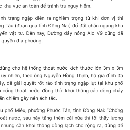
c khu vực an toàn để tránh trú nguy hiểm.
ình trạng ngập diễn ra nghiêm trọng từ khi đơn vị thi
ng Tàu (đoạn qua tỉnh Đồng Nai) đổ đất chắn ngang khu
yển vật tư. Đến nay, Đường dây nóng Alo V9 cũng đã
h quyền địa phương.
dùng cho hệ thống thoát nước kích thước lớn 3m x 3m
 Tuy nhiên, theo ông Nguyễn Hồng Thịnh, hộ gia đình đã
, để giải quyết rốt ráo tình trạng ngập lụt tại khu phố
n cống thoát nước, đồng thời khơi thông các dòng chảy
lấn chiếm gây nên ách tắc.
u phố Miễu, phường Phước Tân, tỉnh Đồng Nai: “Chống
hoát nước, sau này tăng thêm cái nữa thì tôi thấy lượng
 nhưng cần khơi thông dòng lạch cho rộng ra, đừng để