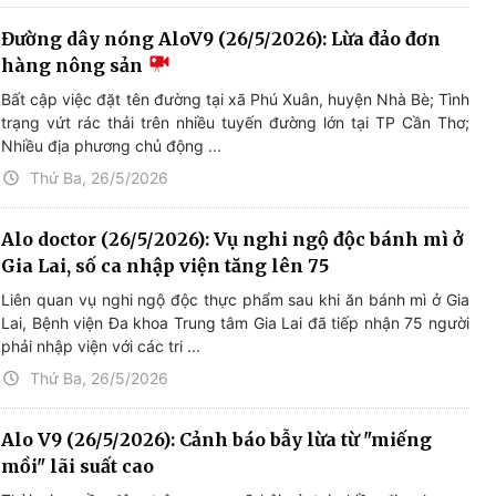
Đường dây nóng AloV9 (26/5/2026): Lừa đảo đơn
hàng nông sản
Bất cập việc đặt tên đường tại xã Phú Xuân, huyện Nhà Bè; Tình
trạng vứt rác thải trên nhiều tuyến đường lớn tại TP Cần Thơ;
Nhiều địa phương chủ động ...
Thứ Ba, 26/5/2026
Alo doctor (26/5/2026): Vụ nghi ngộ độc bánh mì ở
Gia Lai, số ca nhập viện tăng lên 75
Liên quan vụ nghi ngộ độc thực phẩm sau khi ăn bánh mì ở Gia
Lai, Bệnh viện Đa khoa Trung tâm Gia Lai đã tiếp nhận 75 người
phải nhập viện với các tri ...
Thứ Ba, 26/5/2026
Alo V9 (26/5/2026): Cảnh báo bẫy lừa từ "miếng
mồi" lãi suất cao