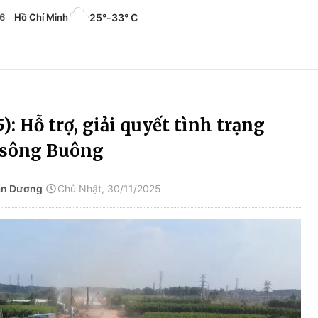
6
Hồ Chí Minh
25°
-
33° C
): Hỗ trợ, giải quyết tình trạng
 sông Buông
ăn Dương
Chủ Nhật, 30/11/2025