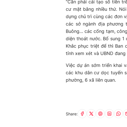
“Cần phải cải tạo số tiền tr
cư mặt bằng nhiều thứ. Nói
dựng chủ trì cùng các đơn vị
các sở ngành địa phương t
Buông… các cống tạm, công 
diện thoát nước. Bổ sung 1 
Khắc phục triệt để thì Ba
tỉnh xem xét và UBND đang g
Việc dự án sớm triển khai v
các khu dân cư dọc tuyến 
phường, 6 xã liên quan.
Share: