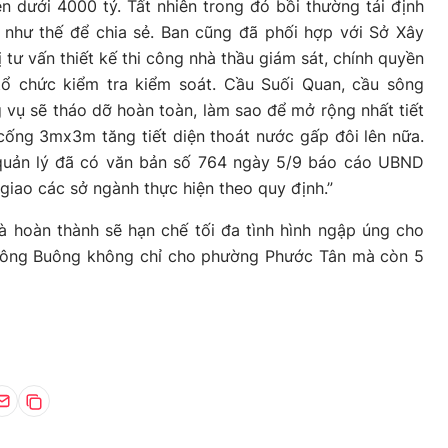
ên dưới 4000 tỷ. Tất nhiên trong đó bồi thường tái định
 như thế để chia sẻ. Ban cũng đã phối hợp với Sở Xây
 tư vấn thiết kế thi công nhà thầu giám sát, chính quyền
ổ chức kiểm tra kiểm soát. Cầu Suối Quan, cầu sông
vụ sẽ tháo dỡ hoàn toàn, làm sao để mở rộng nhất tiết
cống 3mx3m tăng tiết diện thoát nước gấp đôi lên nữa.
n quản lý đã có văn bản số 764 ngày 5/9 báo cáo UBND
iao các sở ngành thực hiện theo quy định.”
à hoàn thành sẽ hạn chế tối đa tình hình ngập úng cho
sông Buông không chỉ cho phường Phước Tân mà còn 5