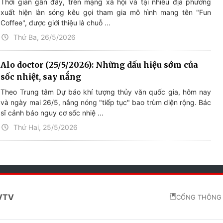
Thời gian gần đây, trên mạng xã hội và tại nhiều địa phương
xuất hiện làn sóng kêu gọi tham gia mô hình mang tên "Fun
Coffee", được giới thiệu là chuỗ ...
Thứ Ba, 26/5/2026
Alo doctor (25/5/2026): Những dấu hiệu sớm của
sốc nhiệt, say nắng
Theo Trung tâm Dự báo khí tượng thủy văn quốc gia, hôm nay
và ngày mai 26/5, nắng nóng "tiếp tục" bao trùm diện rộng. Bác
sĩ cảnh báo nguy cơ sốc nhiệ ...
Thứ Hai, 25/5/2026
 VTV
CỔNG THÔNG 