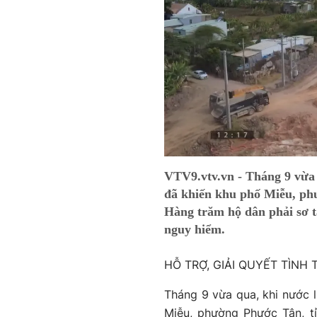
VTV9.vtv.vn - Tháng 9 vừa 
đã khiến khu phố Miễu, ph
Hàng trăm hộ dân phải sơ t
nguy hiểm.
HỖ TRỢ, GIẢI QUYẾT TÌN
Tháng 9 vừa qua, khi nước 
Miễu, phường Phước Tân, t