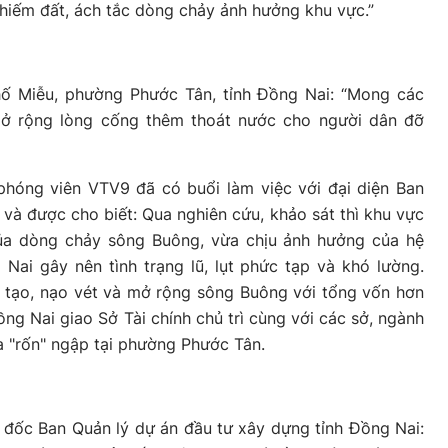
 chiếm đất, ách tắc dòng chảy ảnh hưởng khu vực.”
ố Miễu, phường Phước Tân, tỉnh Đồng Nai: “Mong các
ở rộng lòng cống thêm thoát nước cho người dân đỡ
phóng viên VTV9 đã có buổi làm việc với đại diện Ban
 và được cho biết: Qua nghiên cứu, khảo sát thì khu vực
ủa dòng chảy sông Buông, vừa chịu ảnh hưởng của hệ
Nai gây nên tình trạng lũ, lụt phức tạp và khó lường.
i tạo, nạo vét và mở rộng sông Buông với tổng vốn hơn
ng Nai giao Sở Tài chính chủ trì cùng với các sở, ngành
óa "rốn" ngập tại phường Phước Tân.
đốc Ban Quản lý dự án đầu tư xây dựng tỉnh Đồng Nai: