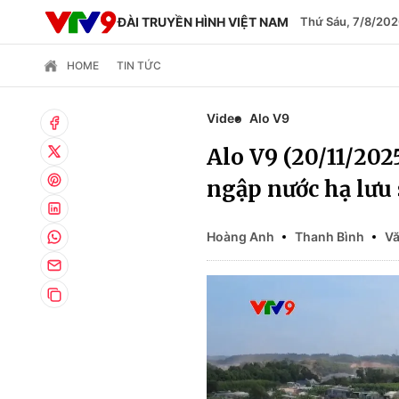
ĐÀI TRUYỀN HÌNH VIỆT NAM
Thứ Sáu, 7/8/202
HOME
TIN TỨC
Video
Alo V9
Alo V9 (20/11/2025
ngập nước hạ lưu
Hoàng Anh
Thanh Bình
V