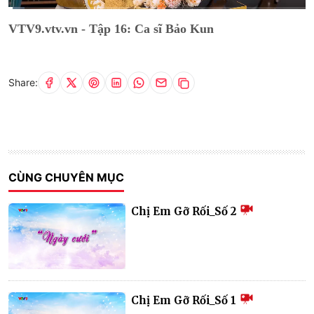
Current
0:11
/
Duration
13:09
VTV9.vtv.vn - Tập 16: Ca sĩ Bảo Kun
Time
Share:
CÙNG CHUYÊN MỤC
Chị Em Gỡ Rối_Số 2
Chị Em Gỡ Rối_Số 1