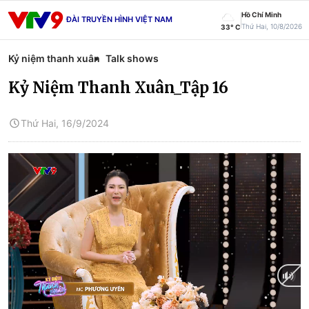
Hồ Chí Minh
ĐÀI TRUYỀN HÌNH VIỆT NAM
Thứ Hai, 10/8/2026
33° C
Kỷ niệm thanh xuân
Talk shows
Kỷ Niệm Thanh Xuân_Tập 16
Thứ Hai, 16/9/2024