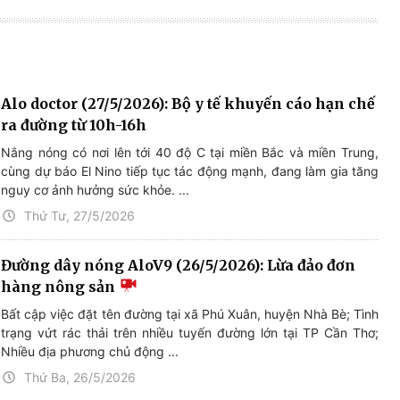
Alo doctor (27/5/2026): Bộ y tế khuyến cáo hạn chế
ra đường từ 10h-16h
Nắng nóng có nơi lên tới 40 độ C tại miền Bắc và miền Trung,
cùng dự báo El Nino tiếp tục tác động mạnh, đang làm gia tăng
nguy cơ ảnh hưởng sức khỏe. ...
Thứ Tư, 27/5/2026
Đường dây nóng AloV9 (26/5/2026): Lừa đảo đơn
hàng nông sản
Bất cập việc đặt tên đường tại xã Phú Xuân, huyện Nhà Bè; Tình
trạng vứt rác thải trên nhiều tuyến đường lớn tại TP Cần Thơ;
Nhiều địa phương chủ động ...
Thứ Ba, 26/5/2026