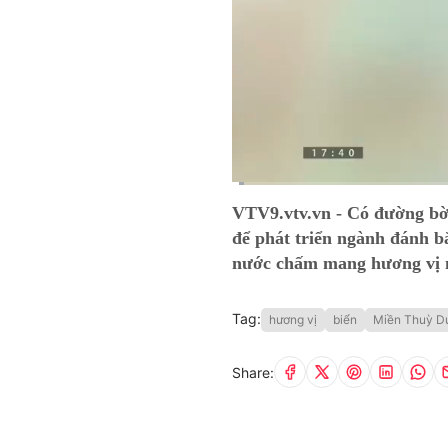
Current
0:06
/
Duration
9:11
VTV9.vtv.vn - Có đường bờ
Time
để phát triển ngành đánh bắ
nước chấm mang hương vị 
Tag:
hương vị
biển
Miền Thuỳ D
Share: