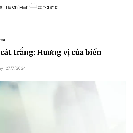
6
Hồ Chí Minh
25°
-
33° C
deo
át trắng: Hương vị của biển
y, 27/7/2024