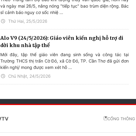
và ngày mai 26/5, nắng nóng "tiếp tục" bao trùm diện rộng. Bác
sĩ cảnh báo nguy cơ sốc nhiệ ...
Thứ Hai, 25/5/2026
Alo V9 (24/5/2026): Giáo viên kiến nghị hỗ trợ di
dời khu nhà tập thể
Mới đây, tập thể giáo viên đang sinh sống và công tác tại
Trường THCS thị trấn Cờ Đỏ, xã Cờ Đỏ, TP. Cần Thơ đã gửi đơn
kiến nghị/ mong được xem xét hỗ ...
Chủ Nhật, 24/5/2026
 VTV
CỔNG THÔNG 