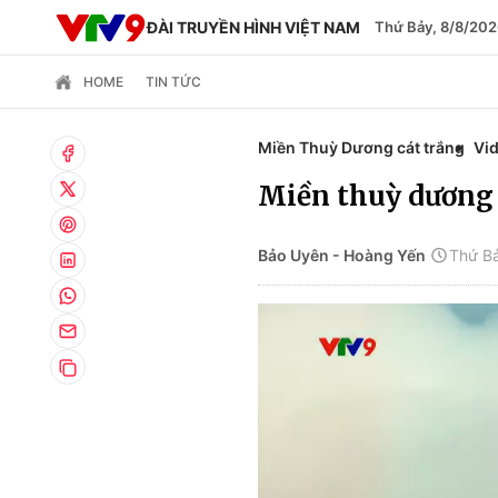
ĐÀI TRUYỀN HÌNH VIỆT NAM
Thứ Bảy, 8/8/202
HOME
TIN TỨC
Miền Thuỳ Dương cát trắng
Vi
Miền thuỳ dương c
Bảo Uyên - Hoàng Yến
Thứ Bả