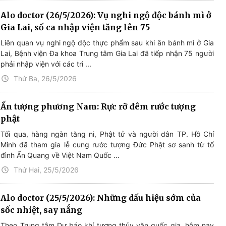
Alo doctor (26/5/2026): Vụ nghi ngộ độc bánh mì ở
Gia Lai, số ca nhập viện tăng lên 75
Liên quan vụ nghi ngộ độc thực phẩm sau khi ăn bánh mì ở Gia
Lai, Bệnh viện Đa khoa Trung tâm Gia Lai đã tiếp nhận 75 người
phải nhập viện với các tri ...
Thứ Ba, 26/5/2026
Ấn tượng phương Nam: Rực rỡ đêm rước tượng
phật
Tối qua, hàng ngàn tăng ni, Phật tử và người dân TP. Hồ Chí
Minh đã tham gia lễ cung rước tượng Đức Phật sơ sanh từ tổ
đình Ấn Quang về Việt Nam Quốc ...
Thứ Hai, 25/5/2026
Alo doctor (25/5/2026): Những dấu hiệu sớm của
sốc nhiệt, say nắng
Theo Trung tâm Dự báo khí tượng thủy văn quốc gia, hôm nay