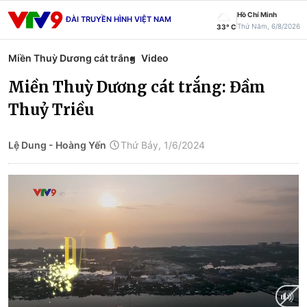
Hồ Chí Minh
ĐÀI TRUYỀN HÌNH VIỆT NAM
Thứ Năm, 6/8/2026
33° C
Miền Thuỳ Dương cát trắng
Video
Miền Thuỳ Dương cát trắng: Đầm
Thuỷ Triều
Lệ Dung - Hoàng Yến
Thứ Bảy, 1/6/2024