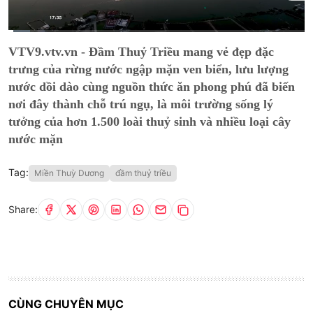
Current
0:09
/
Duration
9:10
VTV9.vtv.vn - Đầm Thuỷ Triều mang vẻ đẹp đặc
Time
trưng của rừng nước ngập mặn ven biển, lưu lượng
nước dồi dào cùng nguồn thức ăn phong phú đã biến
nơi đây thành chỗ trú ngụ, là môi trường sống lý
tưởng của hơn 1.500 loài thuỷ sinh và nhiều loại cây
nước mặn
Tag:
Miền Thuỳ Dương
đầm thuỷ triều
Share:
CÙNG CHUYÊN MỤC