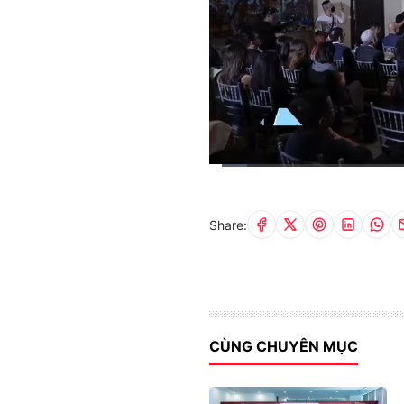
Current
0:03
/
Duration
2:00
Time
Share:
CÙNG CHUYÊN MỤC