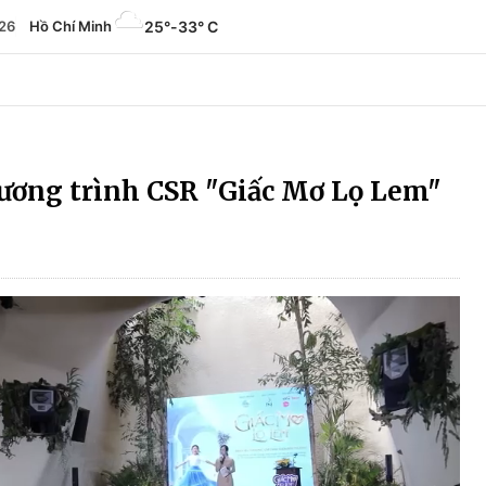
26
Hồ Chí Minh
25°
-
33° C
ương trình CSR "Giấc Mơ Lọ Lem"