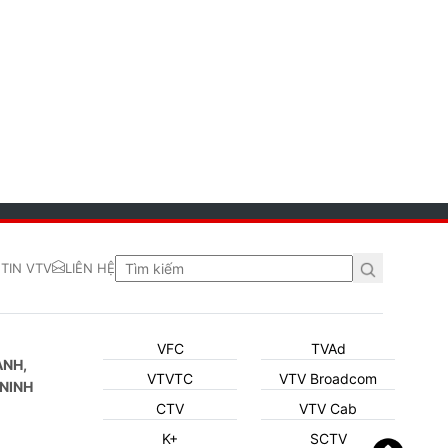
TIN VTV
LIÊN HỆ
VFC
TVAd
ẠNH,
VTVTC
VTV Broadcom
NINH
CTV
VTV Cab
K+
SCTV