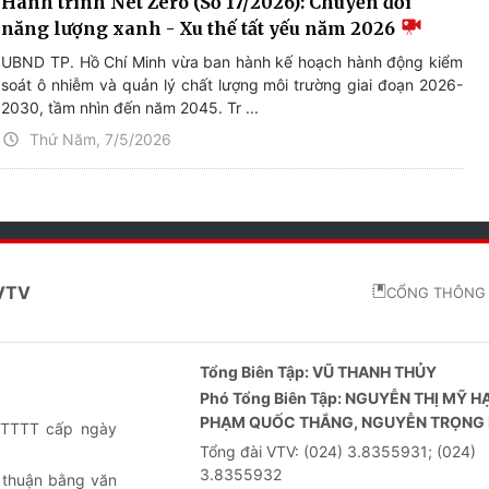
Hành trình Net Zero (Số 17/2026): Chuyển đổi
năng lượng xanh - Xu thế tất yếu năm 2026
UBND TP. Hồ Chí Minh vừa ban hành kế hoạch hành động kiểm
soát ô nhiễm và quản lý chất lượng môi trường giai đoạn 2026-
2030, tầm nhìn đến năm 2045. Tr ...
Thứ Năm, 7/5/2026
 VTV
CỔNG THÔNG 
Tổng Biên Tập:
VŨ THANH THỦY
Phó Tổng Biên Tập:
NGUYỄN THỊ MỸ H
PHẠM QUỐC THẮNG, NGUYỄN TRỌNG 
-BTTTT cấp ngày
Tổng đài VTV:
(024) 3.8355931; (024)
3.8355932
 thuận bằng văn