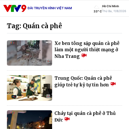
Hồ Chí Minh
ĐÀI TRUYỀN HÌNH VIỆT NAM
Thứ Ba, 11/8/2026
33° C
Tag: Quán cà phê
Xe ben tông sập quán cà phê
làm một người thiệt mạng ở
Nha Trang
Trung Quốc: Quán cà phê
giúp trẻ tự kỷ tự tin hơn
Cháy tại quán cà phê ở Thủ
Đức