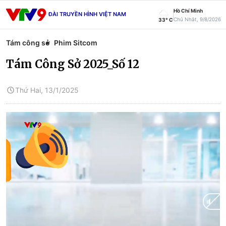
Hồ Chí Minh
ĐÀI TRUYỀN HÌNH VIỆT NAM
Chủ Nhật, 9/8/2026
33° C
Tám công sở
Phim Sitcom
Tám Công Sở 2025_Số 12
Thứ Hai, 13/1/2025