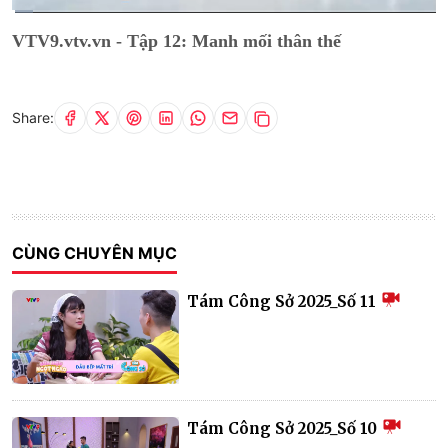
Current
0:01
/
Duration
4:00
VTV9.vtv.vn - Tập 12: Manh mối thân thế
Time
Share:
CÙNG CHUYÊN MỤC
Tám Công Sở 2025_Số 11
Tám Công Sở 2025_Số 10