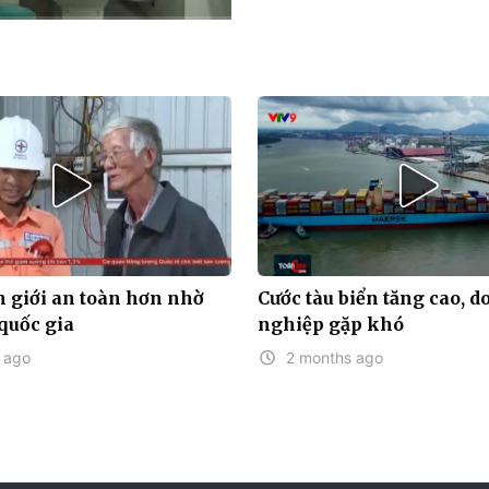
HD
Auto
 giới an toàn hơn nhờ
Cước tàu biển tăng cao, 
 quốc gia
nghiệp gặp khó
 ago
2 months ago