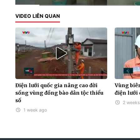
Current
0:15
/
Duration
2:02
VIDEO LIÊN QUAN
Time
Điện lưới quốc gia nâng cao đời
Vùng biên
sống vùng đồng bào dân tộc thiểu
điện lưới
số
2 weeks
1 week ago