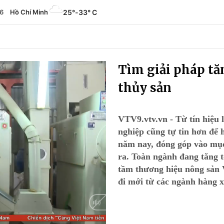
6
Hồ Chí Minh
25°
-
33° C
Tìm giải pháp t
thủy sản
VTV9.vtv.vn - Từ tín hiệu 
nghiệp cũng tự tin hơn để 
năm nay, đóng góp vào mục
ra. Toàn ngành đang tăng t
tầm thương hiệu nông sản 
đi mới từ các ngành hàng x