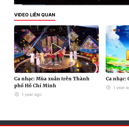
Current
0:11
/
Duration
4:00
VIDEO LIÊN QUAN
Time
Ca nhạc: Mùa xuân trên Thành
Ca nhạc:
phố Hồ Chí Minh
1 year a
1 year ago