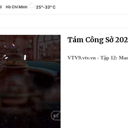
6
Hồ Chí Minh
25°
-
33° C
Tám Công Sở 202
VTV9.vtv.vn - Tập 12: Man