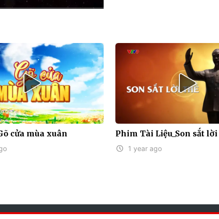
HD
Auto
 Gõ cửa mùa xuân
Phim Tài Liệu_Son sắt lời
go
1 year ago