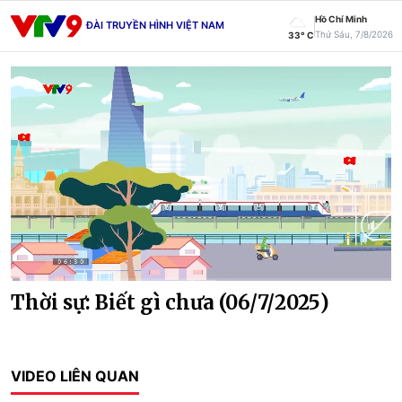
Hồ Chí Minh
ĐÀI TRUYỀN HÌNH VIỆT NAM
Thứ Sáu, 7/8/2026
33° C
Current
0:10
/
Duration
29:10
Thời sự: Biết gì chưa (06/7/2025)
Time
VIDEO LIÊN QUAN