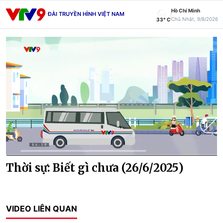
Hồ Chí Minh
ĐÀI TRUYỀN HÌNH VIỆT NAM
Chủ Nhật, 9/8/2026
33° C
Current
0:01
/
Duration
29:30
Thời sự: Biết gì chưa (26/6/2025)
Time
VIDEO LIÊN QUAN