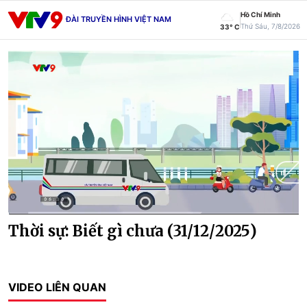
Hồ Chí Minh
ĐÀI TRUYỀN HÌNH VIỆT NAM
Thứ Sáu, 7/8/2026
33° C
Current
0:02
/
Duration
28:57
Thời sự: Biết gì chưa (31/12/2025)
Time
VIDEO LIÊN QUAN