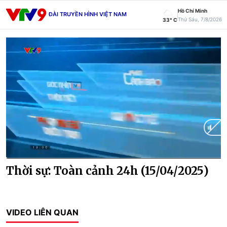
Hồ Chí Minh
ĐÀI TRUYỀN HÌNH VIỆT NAM
Thứ Sáu, 7/8/2026
33° C
Current
0:02
/
Duration
27:13
Thời sự: Toàn cảnh 24h (15/04/2025)
Time
VIDEO LIÊN QUAN