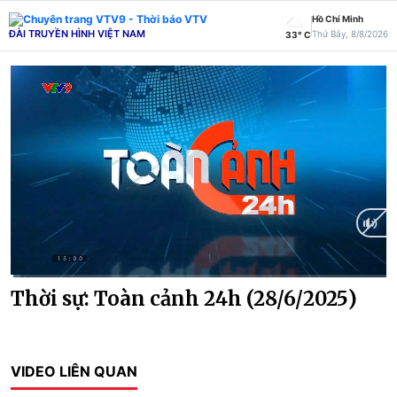
Hồ Chí Minh
ĐÀI TRUYỀN HÌNH VIỆT NAM
Thứ Bảy, 8/8/2026
33° C
Current
0:13
/
Duration
28:45
Thời sự: Toàn cảnh 24h (28/6/2025)
Time
VIDEO LIÊN QUAN