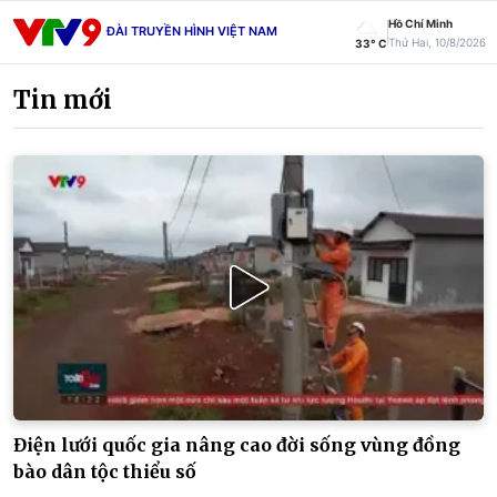
Hồ Chí Minh
ĐÀI TRUYỀN HÌNH VIỆT NAM
Thứ Hai, 10/8/2026
33° C
Tin mới
Điện lưới quốc gia nâng cao đời sống vùng đồng
bào dân tộc thiểu số