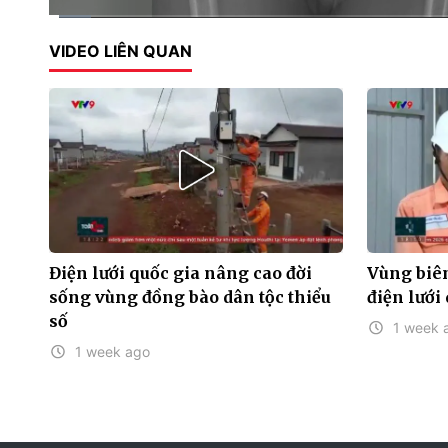
Current
0:02
/
Duration
1:56
VIDEO LIÊN QUAN
Time
Điện lưới quốc gia nâng cao đời
Vùng biên
sống vùng đồng bào dân tộc thiểu
điện lưới
số
1 week 
1 week ago