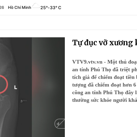
26
Hồ Chí Minh
25°
-
33° C
Tự đục vỡ xương 
VTV9.vtv.vn - Một thủ đoạ
an tỉnh Phú Thọ đã triệt 
tích giả để chiếm đoạt tiề
tượng đã chiếm đoạt hơn 6 
công an tỉnh Phú Thọ đây l
thường sức khỏe người khá