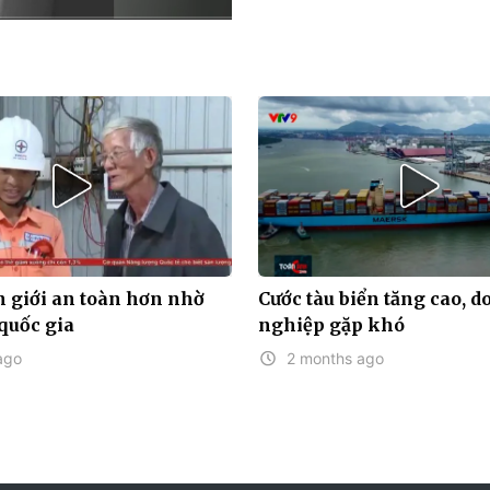
HD
Auto
 giới an toàn hơn nhờ
Cước tàu biển tăng cao, 
 quốc gia
nghiệp gặp khó
ago
2 months ago