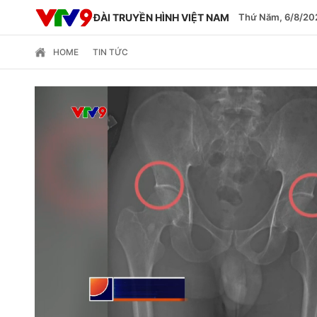
ĐÀI TRUYỀN HÌNH VIỆT NAM
Thứ Năm, 6/8/20
HOME
TIN TỨC