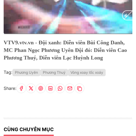
Current
0:01
/
Duration
27:18
VTV9.vtv.vn - Đội xanh: Diễn viên Bùi Công Danh,
Time
MC Phan Ngọc Phương Uyên Đội đỏ: Diễn viên Cao
Phương Thuý, Diễn viên Lạc Huỳnh Long
Tag:
Phương Uyên
Phương Thuý
Vòng xoay lốc xoáy
Share:
CÙNG CHUYÊN MỤC