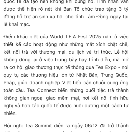
quốc tế đã tạo nên không khí bùng nổ. Tính nhân văn
được thể hiện rõ nét khi Ban Tổ chức trao tặng 3 tỷ
đồng hỗ trợ an sinh xã hội cho tỉnh Lâm Đồng ngay tại
lễ khai mạc.
Điểm khác biệt của World T.E.A Fest 2025 nằm ở việc
thiết kế các hoạt động như những mắt xích chặt chẽ,
kết nối trà với thương mại, du lịch và tri thức. Lễ hội
không dừng lại ở việc trưng bày hay trình diễn, mà mở
ra cơ hội giao thương thực tế thông qua Tea Expo - nơi
quy tụ các thương hiệu lớn từ Nhật Bản, Trung Quốc,
Pháp, giúp doanh nghiệp Việt tiếp cận chuỗi cung ứng
toàn cầu. Tea Connect biến những buổi tiệc trà thành
không gian ngoại giao mềm mại, nơi kết nối tình hữu
nghị và hợp tác quốc tế được nuôi dưỡng một cách tự
nhiên.
Hội nghị Tea Summit diễn ra ngày 06/12 đã trở thành