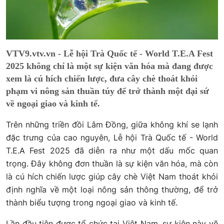
VTV9.vtv.vn - Lễ hội Trà Quốc tế - World T.E.A Fest
2025 không chỉ là một sự kiện văn hóa mà đang được
xem là cú hích chiến lược, đưa cây chè thoát khỏi
phạm vi nông sản thuần túy để trở thành một đại sứ
về ngoại giao và kinh tế.
Trên những triền đồi Lâm Đồng, giữa không khí se lạnh
đặc trưng của cao nguyên, Lễ hội Trà Quốc tế - World
T.E.A Fest 2025 đã diễn ra như một dấu mốc quan
trọng. Đây không đơn thuần là sự kiện văn hóa, mà còn
là cú hích chiến lược giúp cây chè Việt Nam thoát khỏi
định nghĩa về một loại nông sản thông thường, để trở
thành biểu tượng trong ngoại giao và kinh tế.
Lần đầu tiên được tổ chức tại Việt Nam, sự kiện này vẽ