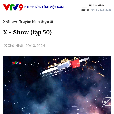
Hồ Chí Minh
ĐÀI TRUYỀN HÌNH VIỆT NAM
Thứ Hai, 10/8/2026
33° C
X-Show
Truyền hình thực tế
X - Show (tập 50)
Chủ Nhật, 20/10/2024