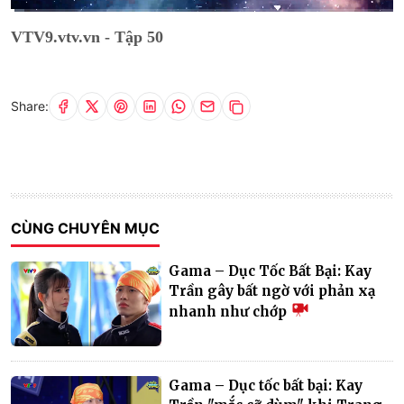
Current
0:11
/
Duration
19:10
VTV9.vtv.vn - Tập 50
Time
Share:
CÙNG CHUYÊN MỤC
Gama – Dục Tốc Bất Bại: Kay
Trần gây bất ngờ với phản xạ
nhanh như chớp
Gama – Dục tốc bất bại: Kay