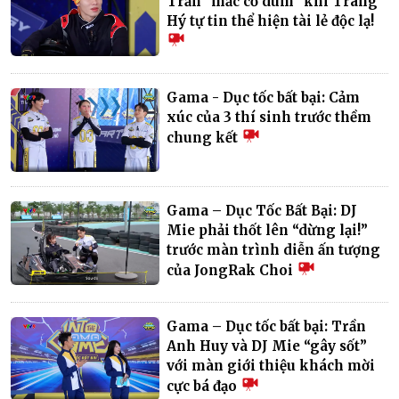
Trần "mắc cỡ dùm" khi Trang
Hý tự tin thể hiện tài lẻ độc lạ!
Gama - Dục tốc bất bại: Cảm
xúc của 3 thí sinh trước thềm
chung kết
Gama – Dục Tốc Bất Bại: DJ
Mie phải thốt lên “dừng lại!”
trước màn trình diễn ấn tượng
của JongRak Choi
Gama – Dục tốc bất bại: Trần
Anh Huy và DJ Mie “gây sốt”
với màn giới thiệu khách mời
cực bá đạo