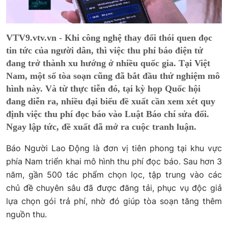
VTV9.vtv.vn - Khi công nghệ thay đổi thói quen đọc
tin tức của người dân, thì việc thu phí báo điện tử
đang trở thành xu hướng ở nhiều quốc gia. Tại Việt
Nam, một số tòa soạn cũng đã bắt đầu thử nghiệm mô
hình này. Và từ thực tiễn đó, tại kỳ họp Quốc hội
đang diễn ra, nhiều đại biểu đề xuất cần xem xét quy
định việc thu phí đọc báo vào Luật Báo chí sửa đổi.
Ngay lập tức, đề xuất đã mở ra cuộc tranh luận.
Báo Người Lao Động là đơn vị tiên phong tại khu vực
phía Nam triển khai mô hình thu phí đọc báo. Sau hơn 3
năm, gần 500 tác phẩm chọn lọc, tập trung vào các
chủ đề chuyên sâu đã được đăng tải, phục vụ độc giả
lựa chọn gói trả phí, nhờ đó giúp tòa soạn tăng thêm
nguồn thu.