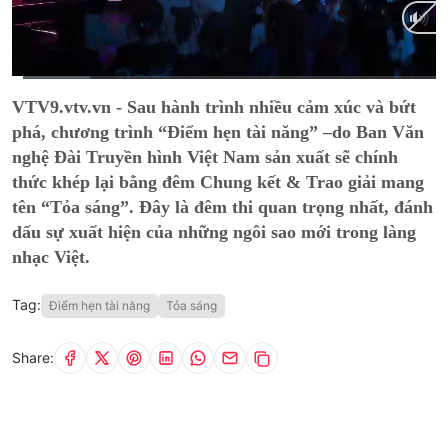
Current
0:01
/
Duration
1:05
VTV9.vtv.vn - Sau hành trình nhiều cảm xúc và bứt
Time
phá, chương trình “Điểm hẹn tài năng” –do Ban Văn
nghệ Đài Truyền hình Việt Nam sản xuất sẽ chính
thức khép lại bằng đêm Chung kết & Trao giải mang
tên “Tỏa sáng”. Đây là đêm thi quan trọng nhất, đánh
dấu sự xuất hiện của những ngôi sao mới trong làng
nhạc Việt.
Tag:
Điểm hẹn tài năng
Tỏa sáng
Share: