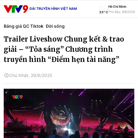
Hồ Chí Minh
ĐÀI TRUYỀN HÌNH VIỆT NAM
Thứ Bảy, 8/8/2026
33° C
Bảng giá QC Tiktok
Đời sống
Trailer Liveshow Chung kết & trao
giải – “Tỏa sáng” Chương trình
truyền hình “Điểm hẹn tài năng”
Chủ Nhật, 29/6/2025