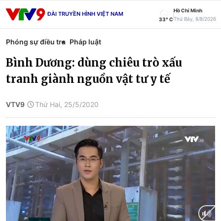
Hồ Chí Minh
ĐÀI TRUYỀN HÌNH VIỆT NAM
Thứ Bảy, 8/8/2026
33° C
Phóng sự điều tra
Pháp luật
Bình Dương: dùng chiêu trò xấu
tranh giành nguồn vật tư y tế
VTV9
Thứ Hai, 25/5/2020