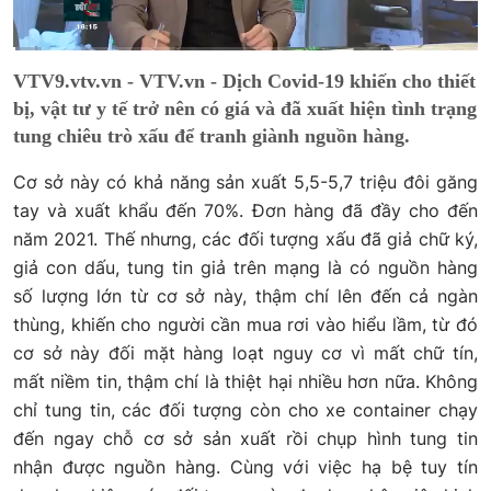
Current
0:00
/
Duration
2:40
VTV9.vtv.vn - VTV.vn - Dịch Covid-19 khiến cho thiết
Time
bị, vật tư y tế trở nên có giá và đã xuất hiện tình trạng
tung chiêu trò xấu để tranh giành nguồn hàng.
Cơ sở này có khả năng sản xuất 5,5-5,7 triệu đôi găng
tay và xuất khẩu đến 70%. Đơn hàng đã đầy cho đến
năm 2021. Thế nhưng, các đối tượng xấu đã giả chữ ký,
giả con dấu, tung tin giả trên mạng là có nguồn hàng
số lượng lớn từ cơ sở này, thậm chí lên đến cả ngàn
thùng, khiến cho người cần mua rơi vào hiểu lầm, từ đó
cơ sở này đối mặt hàng loạt nguy cơ vì mất chữ tín,
mất niềm tin, thậm chí là thiệt hại nhiều hơn nữa. Không
chỉ tung tin, các đối tượng còn cho xe container chạy
đến ngay chỗ cơ sở sản xuất rồi chụp hình tung tin
nhận được nguồn hàng. Cùng với việc hạ bệ tuy tín