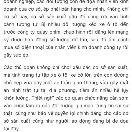
doanh nghiệp, các đối tượng còn đe dọa nhân viên kinh
doanh của cơ sở, ép phải bán hàng cho mình. Không chỉ
cơ sở này, cơ sở sản xuất gần đó cũng rơi vào tình
cảnh tương tự. Bị nhiều đối tượng kéo xe ô tô đến
trước công ty quay phim, chụp hình rồi đăng lên mạng
ký được hợp đồng số lượng rất lớn, sau đó tìm cách
mua số điện thoại của nhân viên kinh doanh công ty rồi
gây sức ép.
Các thủ đoạn không chỉ chơi xấu các cơ sở sản xuất,
mà tình trạng tụ tập xe ô tô, xe cỡ lớn trên con đường
nhỏ hẹp vừa gây mất an toàn giao thông, vừa gây mất
an ninh trật tự tại địa phương, tiềm ẩn nhiều hệ lụy
khôn lường. Thiết nghĩ các cơ quan chức năng cần sớm
vào cuộc làm rõ các đối tượng giả mạo, tung tin sai sự
thật, cũng như bảo vệ quyền lợi chính đáng cho các cơ
sở sản xuất cũng như người lao động đang bị đe dọa
tại đây.