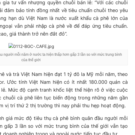
gia tư vấn nhượng quyền chuỗi bán lẻ: “Với các chuỗi
i đảm bảo tính đồng nhất về tiêu chuẩn chuỗi theo yêu
hẳng hạn dù Việt Nam là nước xuất khẩu cà phê lớn của
 ngoại vẫn phải nhập cà phê về để đáp ứng tiêu chuẩn.
ao, giá thành trở nên đắt đỏ”.
ầu người mỗi năm ở nước ta hiện thấp hơn gấp 3 lần so với mức trung bình
của thế giới
phê và trà Việt Nam hiện đạt 1 tỷ đô la Mỹ mỗi năm, theo
r. Ước tính Việt Nam hiện có ít nhất 180.000 quán cà
ẻ. Mức độ cạnh tranh khốc liệt thể hiện rõ ở việc cuộc
c chuỗi cà phê liên tục biến động trong những năm gần
 vị trí thứ 2 thị trường thì nay phải thu hẹp hoạt động.
nh giá mức độ tiêu thụ cà phê bình quân đầu người mỗi
 gấp 3 lần so với mức trung bình của thế giới vẫn tạo
t doanh nghiệp trong và ngoài nước tiếp tục đầu tư.