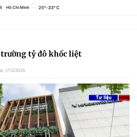
6
Hồ Chí Minh
25°
-
33° C
 trường tỷ đô khốc liệt
i, 1/12/2025