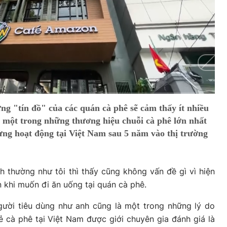
Auto
g "tín đồ" của các quán cà phê sẽ cảm thấy ít nhiều
- một trong những thương hiệu chuỗi cà phê lớn nhất
ừng hoạt động tại Việt Nam sau 5 năm vào thị trường
h thường như tôi thì thấy cũng không vấn đề gì vì hiện
n khi muốn đi ăn uống tại quán cà phê.
gười tiêu dùng như anh cũng là một trong những lý do
lẻ cà phê tại Việt Nam được giới chuyên gia đánh giá là