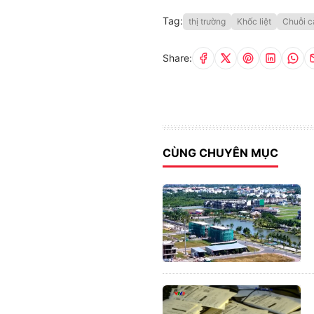
Tag:
thị trường
Khốc liệt
Chuỗi c
Share:
CÙNG CHUYÊN MỤC