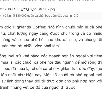
ện có ít nhất 180.000 quán cà phê, bao gồm các quán nhỏ lẻ
m đốc Highlands Coffee: “Mô hình chuỗi bán lẻ cà phê
 tư, chất lượng ngày càng được chú trọng và có nhiều
a hàng vẫn chưa phủ hết các khu dân cư, và chúng tôi
Vẫn còn rất nhiều việc phải làm”.
ông loại trừ khả năng các doanh nghiệp ngoại với tiềm
h mua lại các chuỗi cà phê nội đầu ngành để mở rộng thị
libee đã mua lại chuỗi cà phê Highlands trước đây, tạo
ần lớn nhất như hiện nay. Một số chuỗi cà phê ngoại mới
 sự linh động thay đổi từ thực đơn cho phù hợp hơn với
 tránh những vết xe đổ của người đi trước.