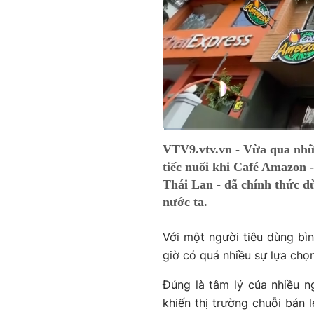
Current
0:01
/
Duration
2:04
VTV9.vtv.vn - Vừa qua nhữn
Time
tiếc nuối khi Café Amazon 
Thái Lan - đã chính thức d
nước ta.
Với một người tiêu dùng bìn
giờ có quá nhiều sự lựa chọ
Đúng là tâm lý của nhiều n
khiến thị trường chuỗi bán 