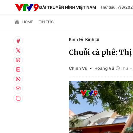
ĐÀI TRUYỀN HÌNH VIỆT NAM
Thứ Sáu, 7/8/202
HOME
TIN TỨC
Kinh tế
Kinh tế
Chuỗi cà phê: Thị
Chinh Vũ
Hoàng Vũ
Thứ Ha