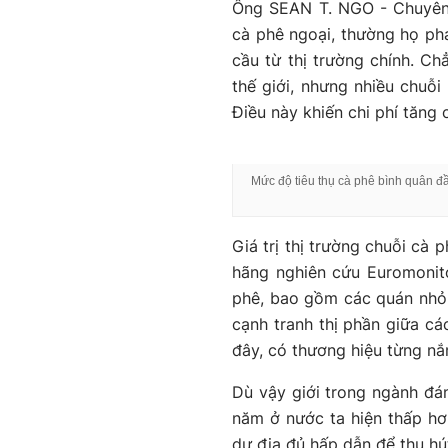
Ông SEAN T. NGO - Chuyên 
cà phê ngoại, thường họ phả
cầu từ thị trường chính. C
thế giới, nhưng nhiều chuỗi
Điều này khiến chi phí tăng c
Mức độ tiêu thụ cà phê bình quân đ
Giá trị thị trường chuỗi cà 
hãng nghiên cứu Euromonito
phê, bao gồm các quán nhỏ l
cạnh tranh thị phần giữa cá
đây, có thương hiệu từng nắm
Dù vậy giới trong ngành đá
năm ở nước ta hiện thấp hơn
dư địa đủ hấp dẫn để thu hú