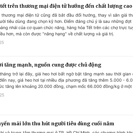
tết trên thương mại điện tử hướng đến chất lượng cao
 thương mại điện tử cũng đã bắt đầu đổi hướng, thay vì săn giá t
gười tiêu dùng đang chọn kỹ hơn. Điểm đáng chú ý là sau những đợt
 hàng nhái của cơ quan chức năng, hàng hóa Tết trên các chợ trực t
iều hơn, mà còn được "nâng hạng" về chất lượng và giá trị.
25
ơi tăng mạnh, nguồn cung được chủ động
háng trở lại đây, giá heo hơi bất ngờ bật tăng mạnh sau thời gian
đến nay, giá heo hơi tại nhiều địa phương đã tăng thêm 5.000 - 6.
ức tăng lên khoảng 20.000 đồng, chạm mốc 66.000 đồng/kg ở một s
025
yến mãi lớn thu hút người tiêu dùng cuối năm
 thị và trung tâm thương mại ở TP. Hồ Chí Minh, các chương trình kh