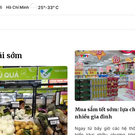
6
Hồ Chí Minh
25°
-
33° C
ãi sớm
Mua sắm tết sớm: lựa c
nhiều gia đình
Ngay từ bây giờ các hệ thố
triển khai nhiều chương trì