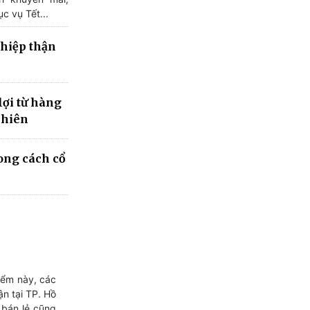
c vụ Tết...
hiệp thận
lợi từ hàng
phiên
ong cách cổ
iểm này, các
n tại TP. Hồ
 bán lẻ cũng