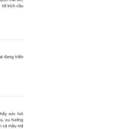
tới kích cầu
ai đang triển
thấy sức hút
êu, xu hướng
iện và mẫu mã