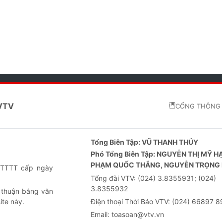
 VTV
CỔNG THÔNG 
Tổng Biên Tập:
VŨ THANH THỦY
Phó Tổng Biên Tập:
NGUYỄN THỊ MỸ H
PHẠM QUỐC THẮNG, NGUYỄN TRỌNG 
-BTTTT cấp ngày
Tổng đài VTV:
(024) 3.8355931; (024)
3.8355932
 thuận bằng văn
ite này.
Điện thoại Thời Báo VTV:
(024) 66897 8
Email:
toasoan@vtv.vn