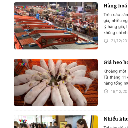
Hàng hoá 
Trên các sàn
giá, nhiều n
lý hàng giả,
không chỉ nh
21/12/20
Giá heo h
Khoảng một t
Từ tháng 11 
nâng tổng m
19/12/2
Nhiều khu
Tại các siêu