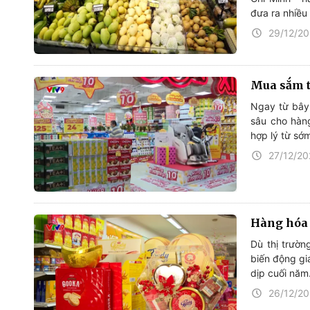
đưa ra nhiều
29/12/2
Mua sắm t
Ngay từ bây 
sâu cho hàn
hợp lý từ sớ
27/12/2
Hàng hóa 
Dù thị trườn
biến động gi
dịp cuối năm
26/12/2