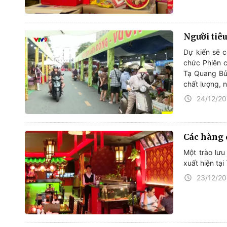
Người tiê
Dự kiến sẽ 
chức Phiên c
Tạ Quang Bử
chất lượng, 
24/12/2
Các hàng 
Một trào lư
xuất hiện tại
23/12/2