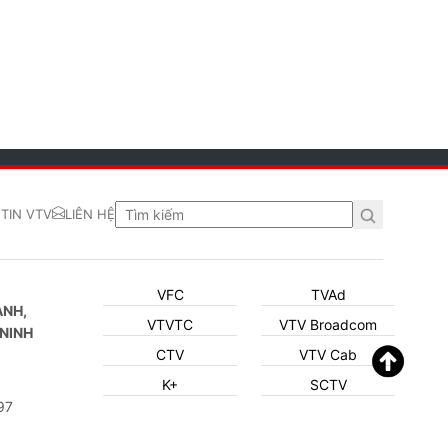
TIN VTV
LIÊN HỆ
VFC
TVAd
ẠNH,
VTVTC
VTV Broadcom
NINH
CTV
VTV Cab
K+
SCTV
97