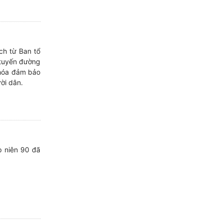
n
ch từ Ban tổ
 tuyến đường
hóa đảm bảo
ời dân.
p niên 90 đã