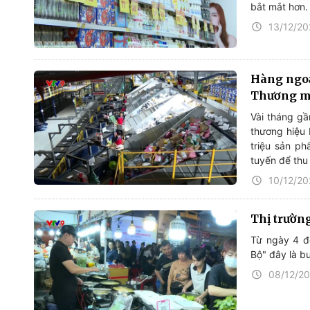
bắt mắt hơn.
13/12/2
Hàng ngoạ
Thương mạ
Vài tháng gầ
thương hiệu 
triệu sản ph
tuyến để thu
10/12/2
Thị trườn
Từ ngày 4 đ
Bộ" đây là b
08/12/2