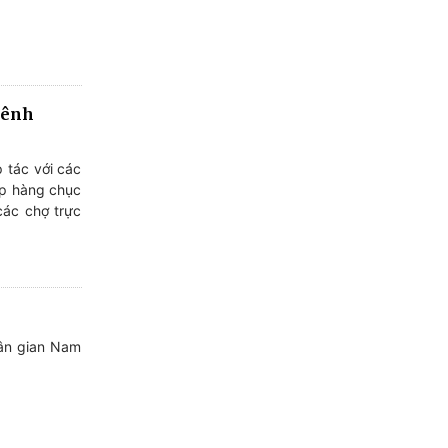
kênh
 tác với các
iếp hàng chục
các chợ trực
dân gian Nam