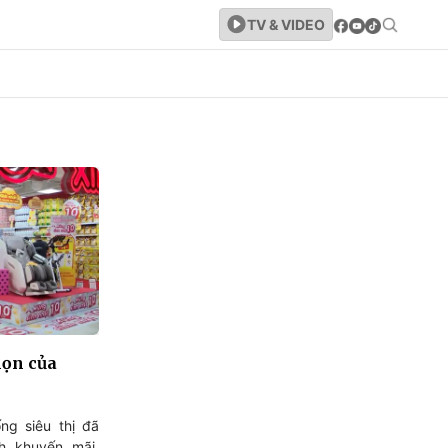
TV & VIDEO
họn của
ng siêu thị đã
nh khuyến mãi,