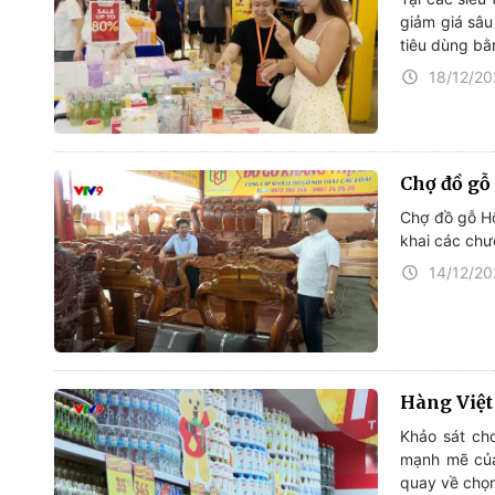
giảm giá sâu
tiêu dùng bằn
18/12/2
Chợ đồ gỗ
Chợ đồ gỗ Hố
khai các chư
14/12/2
Hàng Việt
Khảo sát cho
mạnh mẽ của
quay về chọn